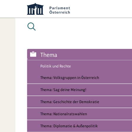
Thema
Politik und Rechte
Thema: Volksgruppen in Österreich
Thema: Sag deine Meinung!
Thema: Geschichte der Demokratie
Thema: Nationalratswahlen
Thema: Diplomatie & Außenpolitik