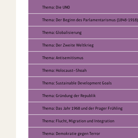
Thema: Die UNO
Thema: Der Beginn des Parlamentarismus (1848-1918)
Thema: Globalisierung
Thema: Der Zweite Weltkrieg
Thema: Antisemitismus
Thema: Holocaust—Shoah
Thema: Sustainable Development Goals
Thema: Gründung der Republik
Thema: Das Jahr 1968 und der Prager Frühling
Thema: Flucht, Migration und Integration
Thema: Demokratie gegen Terror