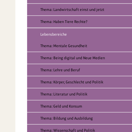
Thema: Landwirtschaft einst und jetzt
Thema: Haben Tiere Rechte?
Lebensbereiche
Thema: Mentale Gesundheit
Thema: Being digital und Neue Medien
Thema: Lehre und Beruf
Thema: Körper, Geschlecht und Politik
Thema: Literatur und Politik
Thema: Geld und Konsum
Thema: Bildung und Ausbildung
Thema: Wissenschaft und Politik