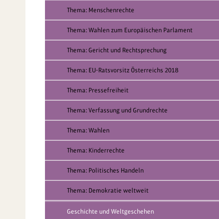
Thema: Menschenrechte
Thema: Wahlen zum Europäischen Parlament
Thema: Gericht und Rechtsprechung
Thema: EU-Ratsvorsitz Österreichs 2018
Thema: Pressefreiheit
Thema: Verfassung und Grundrechte
Thema: Wahlen
Thema: Kinderrechte
Thema: Politisches Handeln
Thema: Demokratie weltweit
Geschichte und Weltgeschehen