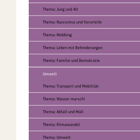
Thema: Jung und Alt
Thema: Rassismus und Vorurteile
Thema: Mobbing
Thema: Leben mit Behinderungen
Thema: Familie und Demokratie
Umwelt
Thema: Transport und Mobilität
Thema: Wasser marsch!
Thema: Abfall und Müll
Thema: Klimawandel
Thema: Umwelt