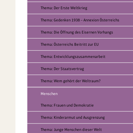
Thema: Der Erste Weltkrieg
Thema: Gedenken 1938 – Annexion Österreichs
Thema: Die Öffnung des Eisernen Vorhangs
Thema: Österreichs Beitritt zur EU
Thema: Entwicklungszusammenarbeit
Thema: Der Staatsvertrag
Thema: Wem gehört der Weltraum?
Menschen
Thema: Frauen und Demokratie
Thema: Kinderarmut und Ausgrenzung
Thema: Junge Menschen dieser Welt