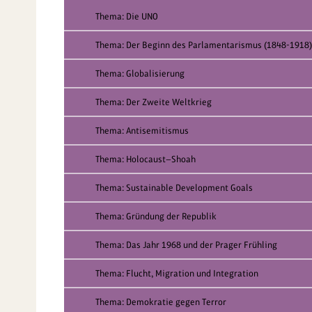
Thema: Die UNO
Thema: Der Beginn des Parlamentarismus (1848-1918)
Thema: Globalisierung
Thema: Der Zweite Weltkrieg
Thema: Antisemitismus
Thema: Holocaust—Shoah
Thema: Sustainable Development Goals
Thema: Gründung der Republik
Thema: Das Jahr 1968 und der Prager Frühling
Thema: Flucht, Migration und Integration
Thema: Demokratie gegen Terror