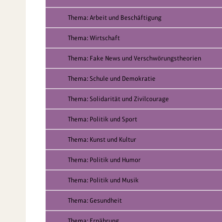
Thema: Arbeit und Beschäftigung
Thema: Wirtschaft
Thema: Fake News und Verschwörungstheorien
Thema: Schule und Demokratie
Thema: Solidarität und Zivilcourage
Thema: Politik und Sport
Thema: Kunst und Kultur
Thema: Politik und Humor
Thema: Politik und Musik
Thema: Gesundheit
Thema: Ernährung