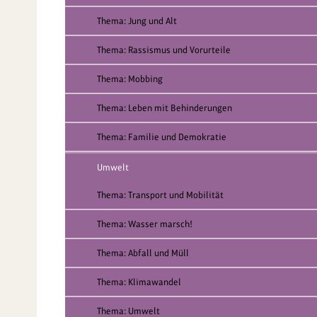
Thema: Jung und Alt
Thema: Rassismus und Vorurteile
Thema: Mobbing
Thema: Leben mit Behinderungen
Thema: Familie und Demokratie
Umwelt
Thema: Transport und Mobilität
Thema: Wasser marsch!
Thema: Abfall und Müll
Thema: Klimawandel
Thema: Umwelt