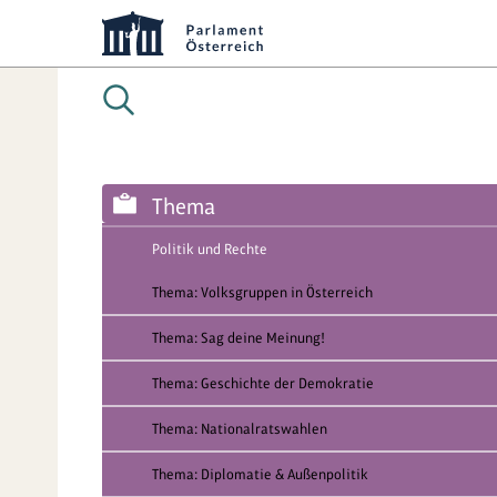
Thema
Politik und Rechte
Thema: Volksgruppen in Österreich
Thema: Sag deine Meinung!
Thema: Geschichte der Demokratie
Thema: Nationalratswahlen
Thema: Diplomatie & Außenpolitik