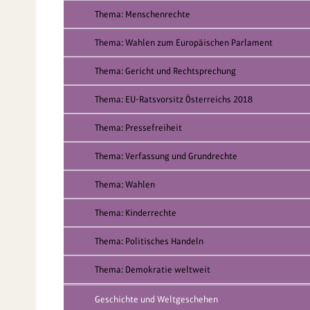
Thema: Menschenrechte
Thema: Wahlen zum Europäischen Parlament
Thema: Gericht und Rechtsprechung
Thema: EU-Ratsvorsitz Österreichs 2018
Thema: Pressefreiheit
Thema: Verfassung und Grundrechte
Thema: Wahlen
Thema: Kinderrechte
Thema: Politisches Handeln
Thema: Demokratie weltweit
Geschichte und Weltgeschehen