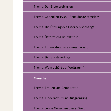
Thema: Der Erste Weltkrieg
Thema: Gedenken 1938 – Annexion Österreichs
Thema: Die Öffnung des Eisernen Vorhangs
Thema: Österreichs Beitritt zur EU
Thema: Entwicklungszusammenarbeit
Thema: Der Staatsvertrag
Thema: Wem gehört der Weltraum?
Menschen
Thema: Frauen und Demokratie
Thema: Kinderarmut und Ausgrenzung
Thema: Junge Menschen dieser Welt