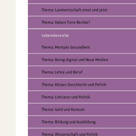
Thema: Landwirtschaft einst und jetzt
Thema: Haben Tiere Rechte?
Lebensbereiche
Thema: Mentale Gesundheit
Thema: Being digital und Neue Medien
Thema: Lehre und Beruf
Thema: Körper, Geschlecht und Politik
Thema: Literatur und Politik
Thema: Geld und Konsum
Thema: Bildung und Ausbildung
Thema: Wissenschaft und Politik