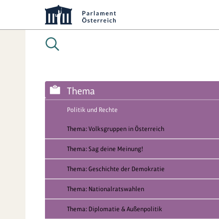
Thema
Politik und Rechte
Thema: Volksgruppen in Österreich
Thema: Sag deine Meinung!
Thema: Geschichte der Demokratie
Thema: Nationalratswahlen
Thema: Diplomatie & Außenpolitik