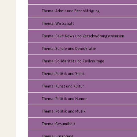
Thema: Arbeit und Beschäftigung
Thema: Wirtschaft
Thema: Fake News und Verschwörungstheorien
Thema: Schule und Demokratie
Thema: Solidarität und Zivilcourage
Thema: Politik und Sport
Thema: Kunst und Kultur
Thema: Politik und Humor
Thema: Politik und Musik
Thema: Gesundheit
Thema: Ernährung