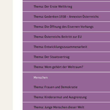
Thema: Der Erste Weltkrieg
Thema: Gedenken 1938 – Annexion Österreichs
Thema: Die Öffnung des Eisernen Vorhangs
Thema: Österreichs Beitritt zur EU
Thema: Entwicklungszusammenarbeit
Thema: Der Staatsvertrag
Thema: Wem gehört der Weltraum?
Menschen
Thema: Frauen und Demokratie
Thema: Kinderarmut und Ausgrenzung
Thema: Junge Menschen dieser Welt