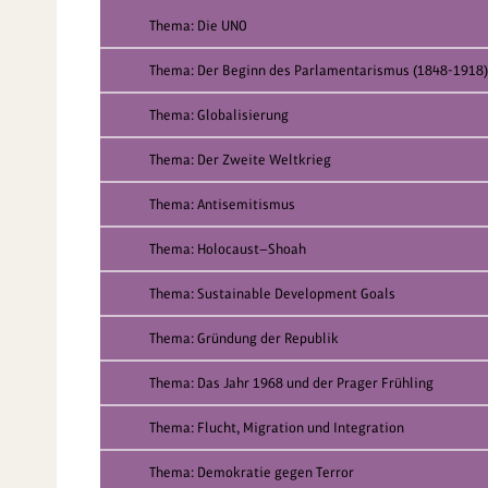
Thema: Die UNO
Thema: Der Beginn des Parlamentarismus (1848-1918)
Thema: Globalisierung
Thema: Der Zweite Weltkrieg
Thema: Antisemitismus
Thema: Holocaust—Shoah
Thema: Sustainable Development Goals
Thema: Gründung der Republik
Thema: Das Jahr 1968 und der Prager Frühling
Thema: Flucht, Migration und Integration
Thema: Demokratie gegen Terror