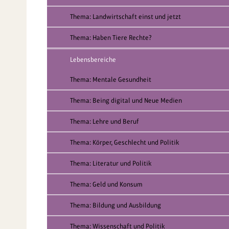
Thema: Landwirtschaft einst und jetzt
Thema: Haben Tiere Rechte?
Lebensbereiche
Thema: Mentale Gesundheit
Thema: Being digital und Neue Medien
Thema: Lehre und Beruf
Thema: Körper, Geschlecht und Politik
Thema: Literatur und Politik
Thema: Geld und Konsum
Thema: Bildung und Ausbildung
Thema: Wissenschaft und Politik