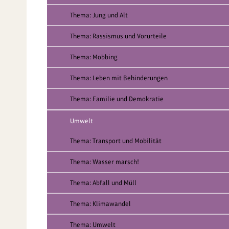
Thema: Jung und Alt
Thema: Rassismus und Vorurteile
Thema: Mobbing
Thema: Leben mit Behinderungen
Thema: Familie und Demokratie
Umwelt
Thema: Transport und Mobilität
Thema: Wasser marsch!
Thema: Abfall und Müll
Thema: Klimawandel
Thema: Umwelt