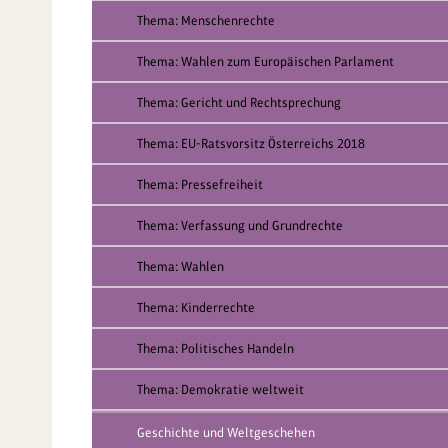
Thema: Menschenrechte
Thema: Wahlen zum Europäischen Parlament
Thema: Gericht und Rechtsprechung
Thema: EU-Ratsvorsitz Österreichs 2018
Thema: Pressefreiheit
Thema: Verfassung und Grundrechte
Thema: Wahlen
Thema: Kinderrechte
Thema: Politisches Handeln
Thema: Demokratie weltweit
Geschichte und Weltgeschehen