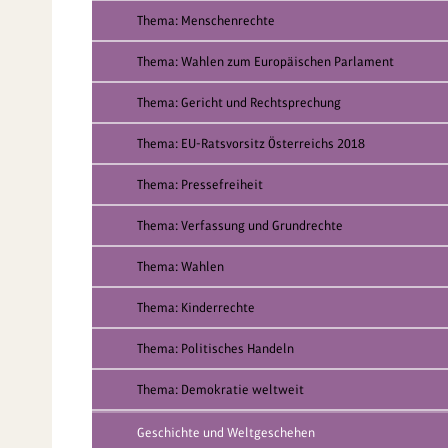
Thema: Menschenrechte
Thema: Wahlen zum Europäischen Parlament
Thema: Gericht und Rechtsprechung
Thema: EU-Ratsvorsitz Österreichs 2018
Thema: Pressefreiheit
Thema: Verfassung und Grundrechte
Thema: Wahlen
Thema: Kinderrechte
Thema: Politisches Handeln
Thema: Demokratie weltweit
Geschichte und Weltgeschehen