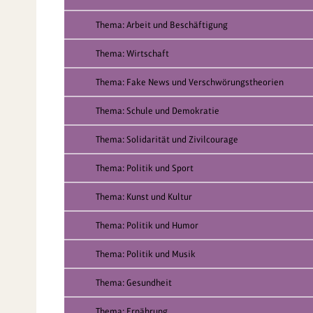
Thema: Arbeit und Beschäftigung
Thema: Wirtschaft
Thema: Fake News und Verschwörungstheorien
Thema: Schule und Demokratie
Thema: Solidarität und Zivilcourage
Thema: Politik und Sport
Thema: Kunst und Kultur
Thema: Politik und Humor
Thema: Politik und Musik
Thema: Gesundheit
Thema: Ernährung