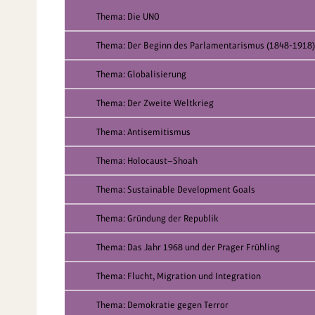
Thema: Die UNO
Thema: Der Beginn des Parlamentarismus (1848-1918)
Thema: Globalisierung
Thema: Der Zweite Weltkrieg
Thema: Antisemitismus
Thema: Holocaust—Shoah
Thema: Sustainable Development Goals
Thema: Gründung der Republik
Thema: Das Jahr 1968 und der Prager Frühling
Thema: Flucht, Migration und Integration
Thema: Demokratie gegen Terror