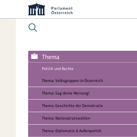
Thema
Politik und Rechte
Thema: Volksgruppen in Österreich
Thema: Sag deine Meinung!
Thema: Geschichte der Demokratie
Thema: Nationalratswahlen
Thema: Diplomatie & Außenpolitik