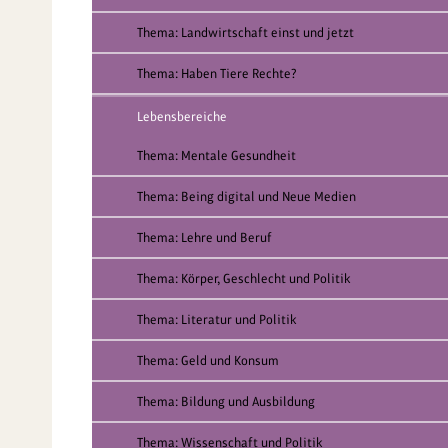
Thema: Landwirtschaft einst und jetzt
Thema: Haben Tiere Rechte?
Lebensbereiche
Thema: Mentale Gesundheit
Thema: Being digital und Neue Medien
Thema: Lehre und Beruf
Thema: Körper, Geschlecht und Politik
Thema: Literatur und Politik
Thema: Geld und Konsum
Thema: Bildung und Ausbildung
Thema: Wissenschaft und Politik