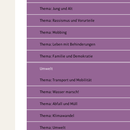
Thema: Jung und Alt
Thema: Rassismus und Vorurteile
Thema: Mobbing
Thema: Leben mit Behinderungen
Thema: Familie und Demokratie
Umwelt
Thema: Transport und Mobilität
Thema: Wasser marsch!
Thema: Abfall und Müll
Thema: Klimawandel
Thema: Umwelt