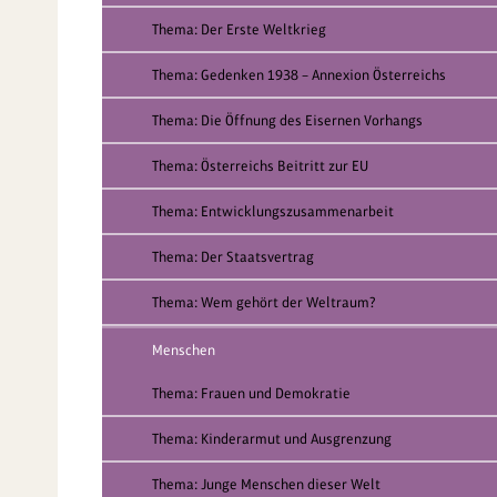
Thema: Der Erste Weltkrieg
Thema: Gedenken 1938 – Annexion Österreichs
Thema: Die Öffnung des Eisernen Vorhangs
Thema: Österreichs Beitritt zur EU
Thema: Entwicklungszusammenarbeit
Thema: Der Staatsvertrag
Thema: Wem gehört der Weltraum?
Menschen
Thema: Frauen und Demokratie
Thema: Kinderarmut und Ausgrenzung
Thema: Junge Menschen dieser Welt