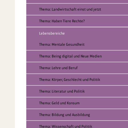
Thema: Landwirtschaft einst und jetzt
Thema: Haben Tiere Rechte?
Lebensbereiche
Thema: Mentale Gesundheit
Thema: Being digital und Neue Medien
Thema: Lehre und Beruf
Thema: Körper, Geschlecht und Politik
Thema: Literatur und Politik
Thema: Geld und Konsum
Thema: Bildung und Ausbildung
Thema: Wissenschaft und Politik