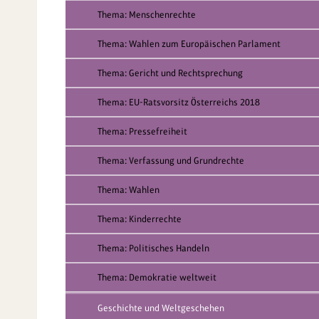
Thema: Menschenrechte
Thema: Wahlen zum Europäischen Parlament
Thema: Gericht und Rechtsprechung
Thema: EU-Ratsvorsitz Österreichs 2018
Thema: Pressefreiheit
Thema: Verfassung und Grundrechte
Thema: Wahlen
Thema: Kinderrechte
Thema: Politisches Handeln
Thema: Demokratie weltweit
Geschichte und Weltgeschehen