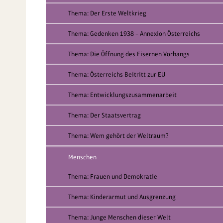
Thema: Der Erste Weltkrieg
Thema: Gedenken 1938 – Annexion Österreichs
Thema: Die Öffnung des Eisernen Vorhangs
Thema: Österreichs Beitritt zur EU
Thema: Entwicklungszusammenarbeit
Thema: Der Staatsvertrag
Thema: Wem gehört der Weltraum?
Menschen
Thema: Frauen und Demokratie
Thema: Kinderarmut und Ausgrenzung
Thema: Junge Menschen dieser Welt