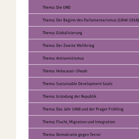
Thema: Die UNO
Thema: Der Beginn des Parlamentarismus (1848-1918)
Thema: Globalisierung
Thema: Der Zweite Weltkrieg
Thema: Antisemitismus
Thema: Holocaust—Shoah
Thema: Sustainable Development Goals
Thema: Gründung der Republik
Thema: Das Jahr 1968 und der Prager Frühling
Thema: Flucht, Migration und Integration
Thema: Demokratie gegen Terror