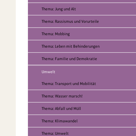
Thema: Jung und Alt
Thema: Rassismus und Vorurteile
Thema: Mobbing
Thema: Leben mit Behinderungen
Thema: Familie und Demokratie
Umwelt
Thema: Transport und Mobilität
Thema: Wasser marsch!
Thema: Abfall und Müll
Thema: Klimawandel
Thema: Umwelt