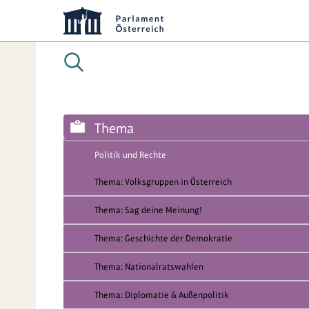
Thema
Politik und Rechte
Thema: Volksgruppen in Österreich
Thema: Sag deine Meinung!
Thema: Geschichte der Demokratie
Thema: Nationalratswahlen
Thema: Diplomatie & Außenpolitik