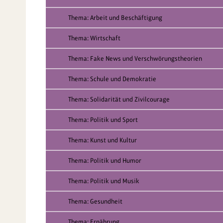
Thema: Arbeit und Beschäftigung
Thema: Wirtschaft
Thema: Fake News und Verschwörungstheorien
Thema: Schule und Demokratie
Thema: Solidarität und Zivilcourage
Thema: Politik und Sport
Thema: Kunst und Kultur
Thema: Politik und Humor
Thema: Politik und Musik
Thema: Gesundheit
Thema: Ernährung