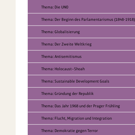
Thema: Die UNO
Thema: Der Beginn des Parlamentarismus (1848-1918)
Thema: Globalisierung
Thema: Der Zweite Weltkrieg
Thema: Antisemitismus
Thema: Holocaust—Shoah
Thema: Sustainable Development Goals
Thema: Gründung der Republik
Thema: Das Jahr 1968 und der Prager Frühling
Thema: Flucht, Migration und Integration
Thema: Demokratie gegen Terror