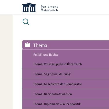
Thema
Politik und Rechte
Thema: Volksgruppen in Österreich
Thema: Sag deine Meinung!
Thema: Geschichte der Demokratie
Thema: Nationalratswahlen
Thema: Diplomatie & Außenpolitik