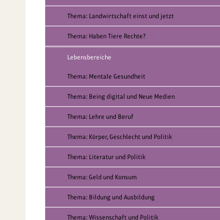
Thema: Landwirtschaft einst und jetzt
Thema: Haben Tiere Rechte?
Lebensbereiche
Thema: Mentale Gesundheit
Thema: Being digital und Neue Medien
Thema: Lehre und Beruf
Thema: Körper, Geschlecht und Politik
Thema: Literatur und Politik
Thema: Geld und Konsum
Thema: Bildung und Ausbildung
Thema: Wissenschaft und Politik