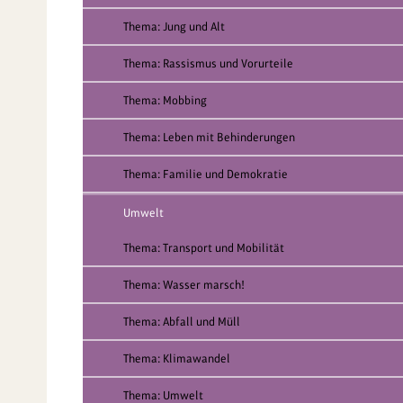
Thema: Jung und Alt
Thema: Rassismus und Vorurteile
Thema: Mobbing
Thema: Leben mit Behinderungen
Thema: Familie und Demokratie
Umwelt
Thema: Transport und Mobilität
Thema: Wasser marsch!
Thema: Abfall und Müll
Thema: Klimawandel
Thema: Umwelt