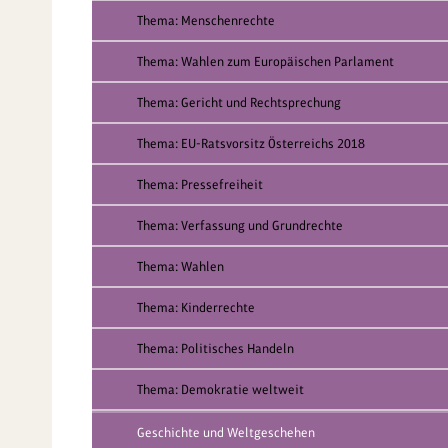
Thema: Menschenrechte
Thema: Wahlen zum Europäischen Parlament
Thema: Gericht und Rechtsprechung
Thema: EU-Ratsvorsitz Österreichs 2018
Thema: Pressefreiheit
Thema: Verfassung und Grundrechte
Thema: Wahlen
Thema: Kinderrechte
Thema: Politisches Handeln
Thema: Demokratie weltweit
Geschichte und Weltgeschehen