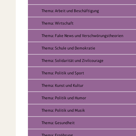
Thema: Arbeit und Beschäftigung
Thema: Wirtschaft
Thema: Fake News und Verschwörungstheorien
Thema: Schule und Demokratie
Thema: Solidarität und Zivilcourage
Thema: Politik und Sport
Thema: Kunst und Kultur
Thema: Politik und Humor
Thema: Politik und Musik
Thema: Gesundheit
Thema: Ernährung