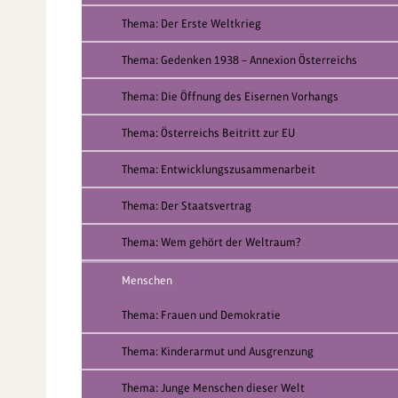
Thema: Der Erste Weltkrieg
Thema: Gedenken 1938 – Annexion Österreichs
Thema: Die Öffnung des Eisernen Vorhangs
Thema: Österreichs Beitritt zur EU
Thema: Entwicklungszusammenarbeit
Thema: Der Staatsvertrag
Thema: Wem gehört der Weltraum?
Menschen
Thema: Frauen und Demokratie
Thema: Kinderarmut und Ausgrenzung
Thema: Junge Menschen dieser Welt