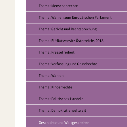
Thema: Menschenrechte
Thema: Wahlen zum Europäischen Parlament
Thema: Gericht und Rechtsprechung
Thema: EU-Ratsvorsitz Österreichs 2018
Thema: Pressefreiheit
Thema: Verfassung und Grundrechte
Thema: Wahlen
Thema: Kinderrechte
Thema: Politisches Handeln
Thema: Demokratie weltweit
Geschichte und Weltgeschehen