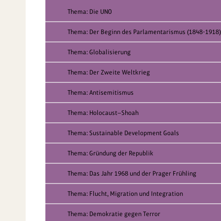
Thema: Die UNO
Thema: Der Beginn des Parlamentarismus (1848-1918)
Thema: Globalisierung
Thema: Der Zweite Weltkrieg
Thema: Antisemitismus
Thema: Holocaust—Shoah
Thema: Sustainable Development Goals
Thema: Gründung der Republik
Thema: Das Jahr 1968 und der Prager Frühling
Thema: Flucht, Migration und Integration
Thema: Demokratie gegen Terror