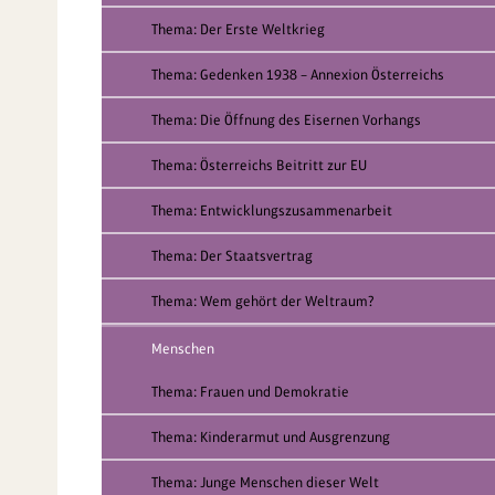
Thema: Der Erste Weltkrieg
Thema: Gedenken 1938 – Annexion Österreichs
Thema: Die Öffnung des Eisernen Vorhangs
Thema: Österreichs Beitritt zur EU
Thema: Entwicklungszusammenarbeit
Thema: Der Staatsvertrag
Thema: Wem gehört der Weltraum?
Menschen
Thema: Frauen und Demokratie
Thema: Kinderarmut und Ausgrenzung
Thema: Junge Menschen dieser Welt