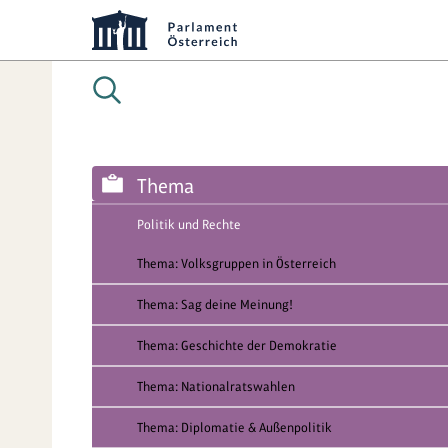
Thema
Politik und Rechte
Thema: Volksgruppen in Österreich
Thema: Sag deine Meinung!
Thema: Geschichte der Demokratie
Thema: Nationalratswahlen
Thema: Diplomatie & Außenpolitik