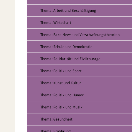
Thema: Arbeit und Beschäftigung
Thema: Wirtschaft
Thema: Fake News und Verschwörungstheorien
Thema: Schule und Demokratie
Thema: Solidarität und Zivilcourage
Thema: Politik und Sport
Thema: Kunst und Kultur
Thema: Politik und Humor
Thema: Politik und Musik
Thema: Gesundheit
Thema: Ernährung