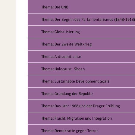
Thema: Die UNO
Thema: Der Beginn des Parlamentarismus (1848-1918)
Thema: Globalisierung
Thema: Der Zweite Weltkrieg
Thema: Antisemitismus
Thema: Holocaust—Shoah
Thema: Sustainable Development Goals
Thema: Gründung der Republik
Thema: Das Jahr 1968 und der Prager Frühling
Thema: Flucht, Migration und Integration
Thema: Demokratie gegen Terror