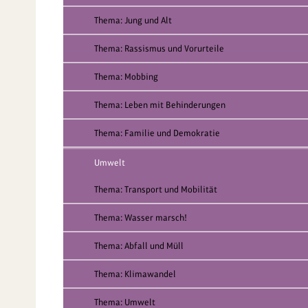
Thema: Jung und Alt
Thema: Rassismus und Vorurteile
Thema: Mobbing
Thema: Leben mit Behinderungen
Thema: Familie und Demokratie
Umwelt
Thema: Transport und Mobilität
Thema: Wasser marsch!
Thema: Abfall und Müll
Thema: Klimawandel
Thema: Umwelt