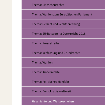
Thema: Menschenrechte
Thema: Wahlen zum Europäischen Parlament
Thema: Gericht und Rechtsprechung
Thema: EU-Ratsvorsitz Österreichs 2018
Thema: Pressefreiheit
Thema: Verfassung und Grundrechte
Thema: Wahlen
Thema: Kinderrechte
Thema: Politisches Handeln
Thema: Demokratie weltweit
Geschichte und Weltgeschehen