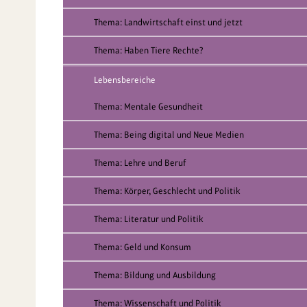
Thema: Landwirtschaft einst und jetzt
Thema: Haben Tiere Rechte?
Lebensbereiche
Thema: Mentale Gesundheit
Thema: Being digital und Neue Medien
Thema: Lehre und Beruf
Thema: Körper, Geschlecht und Politik
Thema: Literatur und Politik
Thema: Geld und Konsum
Thema: Bildung und Ausbildung
Thema: Wissenschaft und Politik