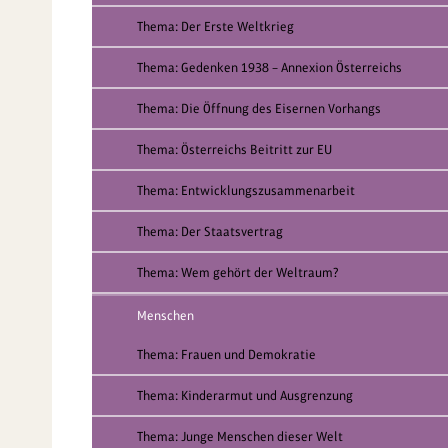
Thema: Der Erste Weltkrieg
Thema: Gedenken 1938 – Annexion Österreichs
Thema: Die Öffnung des Eisernen Vorhangs
Thema: Österreichs Beitritt zur EU
Thema: Entwicklungszusammenarbeit
Thema: Der Staatsvertrag
Thema: Wem gehört der Weltraum?
Menschen
Thema: Frauen und Demokratie
Thema: Kinderarmut und Ausgrenzung
Thema: Junge Menschen dieser Welt