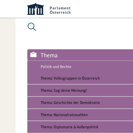
Thema
Politik und Rechte
Thema: Volksgruppen in Österreich
Thema: Sag deine Meinung!
Thema: Geschichte der Demokratie
Thema: Nationalratswahlen
Thema: Diplomatie & Außenpolitik