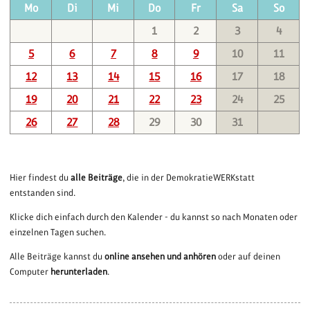
Mo
Di
Mi
Do
Fr
Sa
So
1
2
3
4
5
6
7
8
9
10
11
12
13
14
15
16
17
18
19
20
21
22
23
24
25
26
27
28
29
30
31
Hier findest du
alle Beiträge
, die in der DemokratieWERKstatt
entstanden sind.
Klicke dich einfach durch den Kalender - du kannst so nach Monaten oder
einzelnen Tagen suchen.
Alle Beiträge kannst du
online ansehen und anhören
oder auf deinen
Computer
herunterladen
.