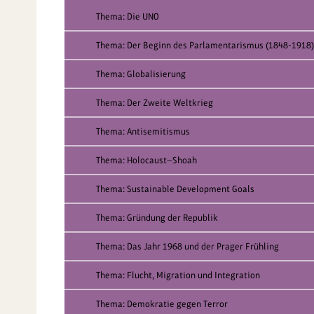
Thema: Die UNO
Thema: Der Beginn des Parlamentarismus (1848-1918)
Thema: Globalisierung
Thema: Der Zweite Weltkrieg
Thema: Antisemitismus
Thema: Holocaust—Shoah
Thema: Sustainable Development Goals
Thema: Gründung der Republik
Thema: Das Jahr 1968 und der Prager Frühling
Thema: Flucht, Migration und Integration
Thema: Demokratie gegen Terror