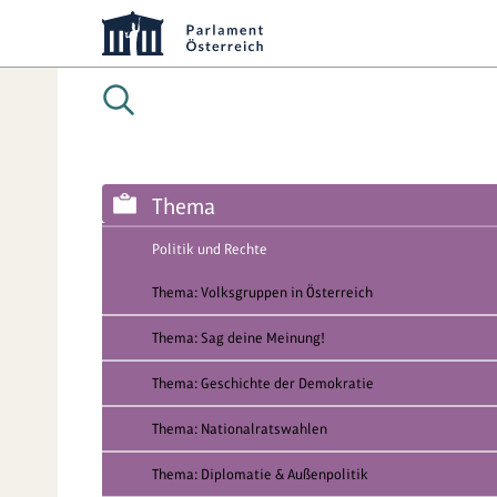
Thema
Politik und Rechte
Thema: Volksgruppen in Österreich
Thema: Sag deine Meinung!
Thema: Geschichte der Demokratie
Thema: Nationalratswahlen
Thema: Diplomatie & Außenpolitik