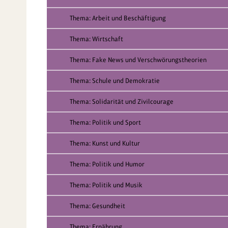
Thema: Arbeit und Beschäftigung
Thema: Wirtschaft
Thema: Fake News und Verschwörungstheorien
Thema: Schule und Demokratie
Thema: Solidarität und Zivilcourage
Thema: Politik und Sport
Thema: Kunst und Kultur
Thema: Politik und Humor
Thema: Politik und Musik
Thema: Gesundheit
Thema: Ernährung