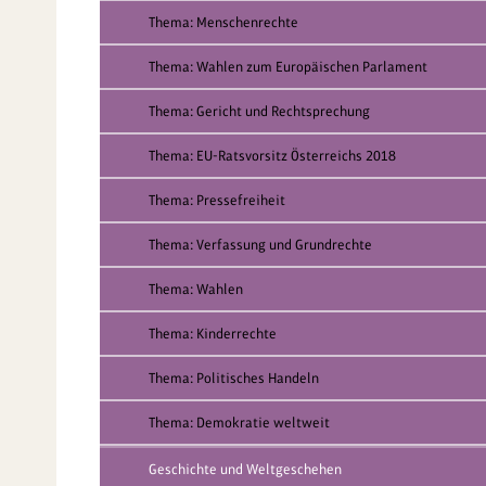
Thema: Menschenrechte
Thema: Wahlen zum Europäischen Parlament
Thema: Gericht und Rechtsprechung
Thema: EU-Ratsvorsitz Österreichs 2018
Thema: Pressefreiheit
Thema: Verfassung und Grundrechte
Thema: Wahlen
Thema: Kinderrechte
Thema: Politisches Handeln
Thema: Demokratie weltweit
Geschichte und Weltgeschehen