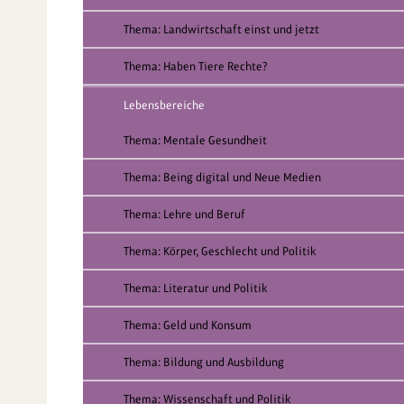
Thema: Landwirtschaft einst und jetzt
Thema: Haben Tiere Rechte?
Lebensbereiche
Thema: Mentale Gesundheit
Thema: Being digital und Neue Medien
Thema: Lehre und Beruf
Thema: Körper, Geschlecht und Politik
Thema: Literatur und Politik
Thema: Geld und Konsum
Thema: Bildung und Ausbildung
Thema: Wissenschaft und Politik