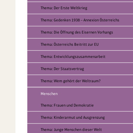
Thema: Der Erste Weltkrieg
Thema: Gedenken 1938 – Annexion Österreichs
Thema: Die Öffnung des Eisernen Vorhangs
Thema: Österreichs Beitritt zur EU
Thema: Entwicklungszusammenarbeit
Thema: Der Staatsvertrag
Thema: Wem gehört der Weltraum?
Menschen
Thema: Frauen und Demokratie
Thema: Kinderarmut und Ausgrenzung
Thema: Junge Menschen dieser Welt