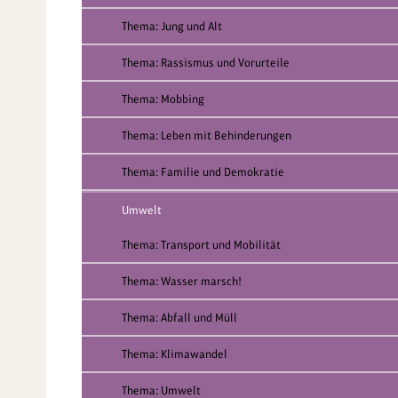
Thema: Jung und Alt
Thema: Rassismus und Vorurteile
Thema: Mobbing
Thema: Leben mit Behinderungen
Thema: Familie und Demokratie
Umwelt
Thema: Transport und Mobilität
Thema: Wasser marsch!
Thema: Abfall und Müll
Thema: Klimawandel
Thema: Umwelt