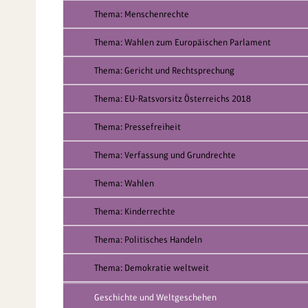
Thema: Menschenrechte
Thema: Wahlen zum Europäischen Parlament
Thema: Gericht und Rechtsprechung
Thema: EU-Ratsvorsitz Österreichs 2018
Thema: Pressefreiheit
Thema: Verfassung und Grundrechte
Thema: Wahlen
Thema: Kinderrechte
Thema: Politisches Handeln
Thema: Demokratie weltweit
Geschichte und Weltgeschehen