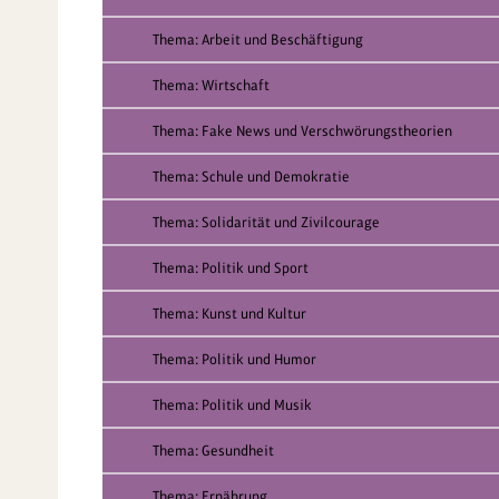
Thema: Arbeit und Beschäftigung
Thema: Wirtschaft
Thema: Fake News und Verschwörungstheorien
Thema: Schule und Demokratie
Thema: Solidarität und Zivilcourage
Thema: Politik und Sport
Thema: Kunst und Kultur
Thema: Politik und Humor
Thema: Politik und Musik
Thema: Gesundheit
Thema: Ernährung