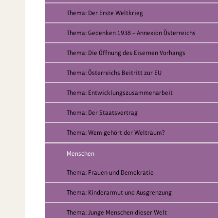
Thema: Der Erste Weltkrieg
Thema: Gedenken 1938 – Annexion Österreichs
Thema: Die Öffnung des Eisernen Vorhangs
Thema: Österreichs Beitritt zur EU
Thema: Entwicklungszusammenarbeit
Thema: Der Staatsvertrag
Thema: Wem gehört der Weltraum?
Menschen
Thema: Frauen und Demokratie
Thema: Kinderarmut und Ausgrenzung
Thema: Junge Menschen dieser Welt