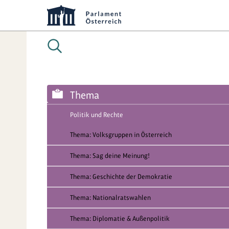
Thema
Politik und Rechte
Thema: Volksgruppen in Österreich
Thema: Sag deine Meinung!
Thema: Geschichte der Demokratie
Thema: Nationalratswahlen
Thema: Diplomatie & Außenpolitik