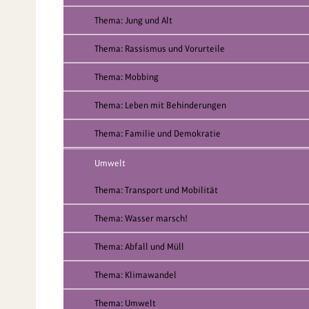
Thema: Jung und Alt
Thema: Rassismus und Vorurteile
Thema: Mobbing
Thema: Leben mit Behinderungen
Thema: Familie und Demokratie
Umwelt
Thema: Transport und Mobilität
Thema: Wasser marsch!
Thema: Abfall und Müll
Thema: Klimawandel
Thema: Umwelt