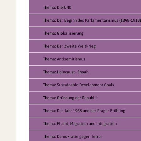
Thema: Die UNO
Thema: Der Beginn des Parlamentarismus (1848-1918)
Thema: Globalisierung
Thema: Der Zweite Weltkrieg
Thema: Antisemitismus
Thema: Holocaust—Shoah
Thema: Sustainable Development Goals
Thema: Gründung der Republik
Thema: Das Jahr 1968 und der Prager Frühling
Thema: Flucht, Migration und Integration
Thema: Demokratie gegen Terror