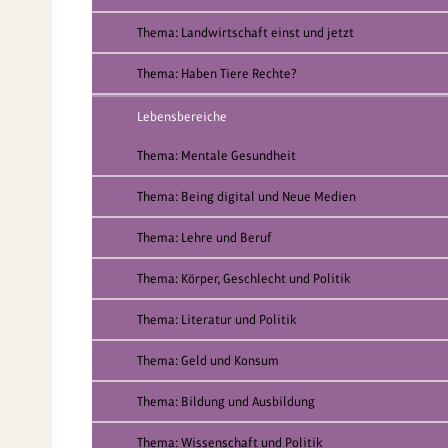
Thema: Landwirtschaft einst und jetzt
Thema: Haben Tiere Rechte?
Lebensbereiche
Thema: Mentale Gesundheit
Thema: Being digital und Neue Medien
Thema: Lehre und Beruf
Thema: Körper, Geschlecht und Politik
Thema: Literatur und Politik
Thema: Geld und Konsum
Thema: Bildung und Ausbildung
Thema: Wissenschaft und Politik