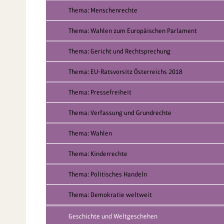
Thema: Menschenrechte
Thema: Wahlen zum Europäischen Parlament
Thema: Gericht und Rechtsprechung
Thema: EU-Ratsvorsitz Österreichs 2018
Thema: Pressefreiheit
Thema: Verfassung und Grundrechte
Thema: Wahlen
Thema: Kinderrechte
Thema: Politisches Handeln
Thema: Demokratie weltweit
Geschichte und Weltgeschehen