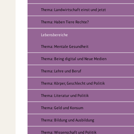
Thema: Landwirtschaft einst und jetzt
Thema: Haben Tiere Rechte?
Lebensbereiche
Thema: Mentale Gesundheit
Thema: Being digital und Neue Medien
Thema: Lehre und Beruf
Thema: Körper, Geschlecht und Politik
Thema: Literatur und Politik
Thema: Geld und Konsum
Thema: Bildung und Ausbildung
Thema: Wissenschaft und Politik