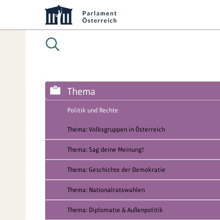
Thema
Politik und Rechte
Thema: Volksgruppen in Österreich
Thema: Sag deine Meinung!
Thema: Geschichte der Demokratie
Thema: Nationalratswahlen
Thema: Diplomatie & Außenpolitik