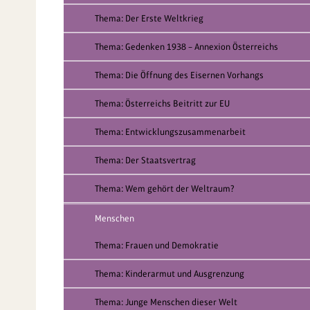
Thema: Der Erste Weltkrieg
Thema: Gedenken 1938 – Annexion Österreichs
Thema: Die Öffnung des Eisernen Vorhangs
Thema: Österreichs Beitritt zur EU
Thema: Entwicklungszusammenarbeit
Thema: Der Staatsvertrag
Thema: Wem gehört der Weltraum?
Menschen
Thema: Frauen und Demokratie
Thema: Kinderarmut und Ausgrenzung
Thema: Junge Menschen dieser Welt