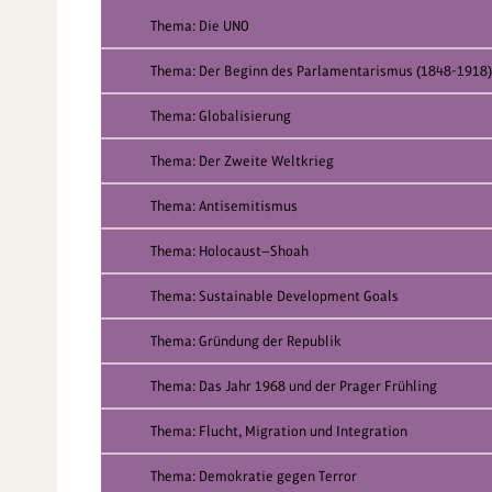
Thema: Die UNO
Thema: Der Beginn des Parlamentarismus (1848-1918)
Thema: Globalisierung
Thema: Der Zweite Weltkrieg
Thema: Antisemitismus
Thema: Holocaust—Shoah
Thema: Sustainable Development Goals
Thema: Gründung der Republik
Thema: Das Jahr 1968 und der Prager Frühling
Thema: Flucht, Migration und Integration
Thema: Demokratie gegen Terror