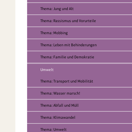
Thema: Jung und Alt
Thema: Rassismus und Vorurteile
Thema: Mobbing
Thema: Leben mit Behinderungen
Thema: Familie und Demokratie
Umwelt
Thema: Transport und Mobilität
Thema: Wasser marsch!
Thema: Abfall und Müll
Thema: Klimawandel
Thema: Umwelt