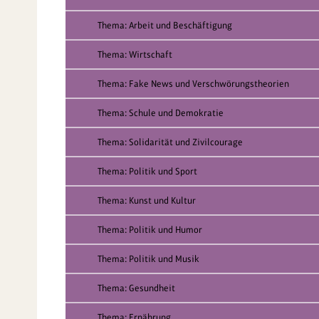
Thema: Arbeit und Beschäftigung
Thema: Wirtschaft
Thema: Fake News und Verschwörungstheorien
Thema: Schule und Demokratie
Thema: Solidarität und Zivilcourage
Thema: Politik und Sport
Thema: Kunst und Kultur
Thema: Politik und Humor
Thema: Politik und Musik
Thema: Gesundheit
Thema: Ernährung