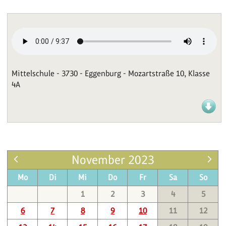
Mittelschule - 3730 - Eggenburg - Mozartstraße 10, Klasse
4A
November 2023
Mo
Di
Mi
Do
Fr
Sa
So
1
2
3
4
5
6
7
8
9
10
11
12