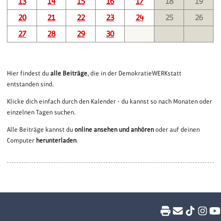
13
14
15
16
17
18
19
20
21
22
23
24
25
26
27
28
29
30
Hier findest du
alle Beiträge
, die in der DemokratieWERKstatt
entstanden sind.
Klicke dich einfach durch den Kalender - du kannst so nach Monaten oder
einzelnen Tagen suchen.
Alle Beiträge kannst du
online ansehen und anhören
oder auf deinen
Computer
herunterladen
.