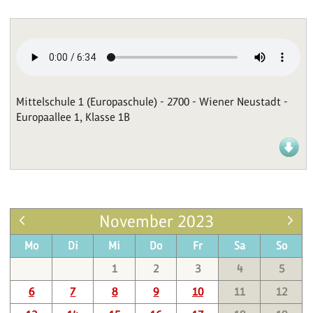
Mittelschule 1 (Europaschule) - 2700 - Wiener Neustadt -
Europaallee 1, Klasse 1B
November 2023
Mo
Di
Mi
Do
Fr
Sa
So
1
2
3
4
5
6
7
8
9
10
11
12