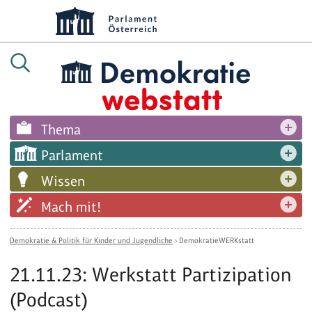
Thema
Parlament
Wissen
Mach mit!
Demokratie & Politik für Kinder und Jugendliche
›
DemokratieWERKstatt
21.11.23: Werkstatt Partizipation
(Podcast)