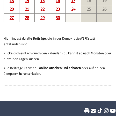
13
14
15
16
17
18
19
20
21
22
23
24
25
26
27
28
29
30
Hier findest du
alle Beiträge
, die in der DemokratieWERKstatt
entstanden sind.
Klicke dich einfach durch den Kalender - du kannst so nach Monaten oder
einzelnen Tagen suchen.
Alle Beiträge kannst du
online ansehen und anhören
oder auf deinen
Computer
herunterladen
.