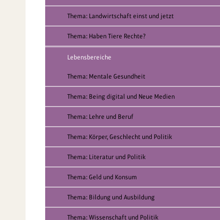
Thema: Landwirtschaft einst und jetzt
Thema: Haben Tiere Rechte?
Lebensbereiche
Thema: Mentale Gesundheit
Thema: Being digital und Neue Medien
Thema: Lehre und Beruf
Thema: Körper, Geschlecht und Politik
Thema: Literatur und Politik
Thema: Geld und Konsum
Thema: Bildung und Ausbildung
Thema: Wissenschaft und Politik