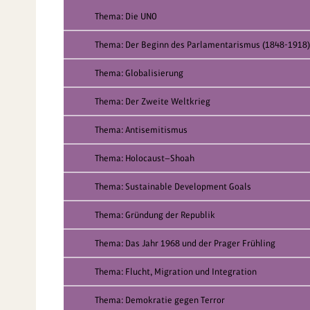
Thema: Die UNO
Thema: Der Beginn des Parlamentarismus (1848-1918)
Thema: Globalisierung
Thema: Der Zweite Weltkrieg
Thema: Antisemitismus
Thema: Holocaust—Shoah
Thema: Sustainable Development Goals
Thema: Gründung der Republik
Thema: Das Jahr 1968 und der Prager Frühling
Thema: Flucht, Migration und Integration
Thema: Demokratie gegen Terror