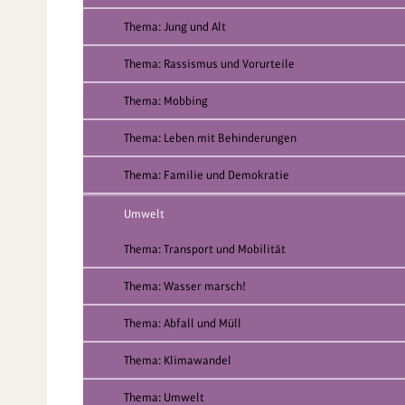
Thema: Jung und Alt
Thema: Rassismus und Vorurteile
Thema: Mobbing
Thema: Leben mit Behinderungen
Thema: Familie und Demokratie
Umwelt
Thema: Transport und Mobilität
Thema: Wasser marsch!
Thema: Abfall und Müll
Thema: Klimawandel
Thema: Umwelt