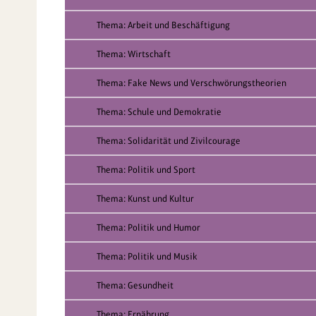
Thema: Arbeit und Beschäftigung
Thema: Wirtschaft
Thema: Fake News und Verschwörungstheorien
Thema: Schule und Demokratie
Thema: Solidarität und Zivilcourage
Thema: Politik und Sport
Thema: Kunst und Kultur
Thema: Politik und Humor
Thema: Politik und Musik
Thema: Gesundheit
Thema: Ernährung