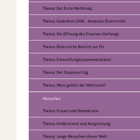
Thema: Der Erste Weltkrieg
Thema: Gedenken 1938 – Annexion Österreichs
Thema: Die Öffnung des Eisernen Vorhangs
Thema: Österreichs Beitritt zur EU
Thema: Entwicklungszusammenarbeit
Thema: Der Staatsvertrag
Thema: Wem gehört der Weltraum?
Menschen
Thema: Frauen und Demokratie
Thema: Kinderarmut und Ausgrenzung
Thema: Junge Menschen dieser Welt