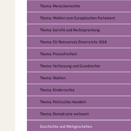
Thema: Menschenrechte
Thema: Wahlen zum Europäischen Parlament
Thema: Gericht und Rechtsprechung
Thema: EU-Ratsvorsitz Österreichs 2018
Thema: Pressefreiheit
Thema: Verfassung und Grundrechte
Thema: Wahlen
Thema: Kinderrechte
Thema: Politisches Handeln
Thema: Demokratie weltweit
Geschichte und Weltgeschehen