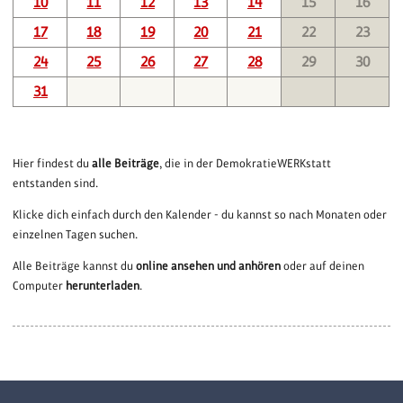
10
11
12
13
14
15
16
17
18
19
20
21
22
23
24
25
26
27
28
29
30
31
Hier findest du
alle Beiträge
, die in der DemokratieWERKstatt
entstanden sind.
Klicke dich einfach durch den Kalender - du kannst so nach Monaten oder
einzelnen Tagen suchen.
Alle Beiträge kannst du
online ansehen und anhören
oder auf deinen
Computer
herunterladen
.