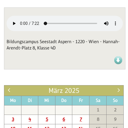
Bildungscampus Seestadt Aspern - 1220 - Wien - Hannah-
Arendt-Platz 8, Klasse 4D
März 2025
Mo
Di
Mi
Do
Fr
Sa
So
1
2
3
4
5
6
7
8
9