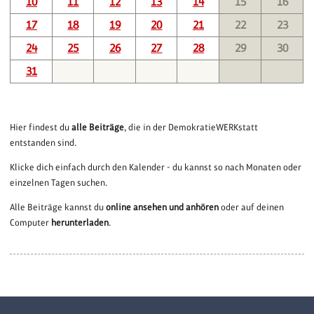
10
11
12
13
14
15
16
17
18
19
20
21
22
23
24
25
26
27
28
29
30
31
Hier findest du
alle Beiträge
, die in der DemokratieWERKstatt
entstanden sind.
Klicke dich einfach durch den Kalender - du kannst so nach Monaten oder
einzelnen Tagen suchen.
Alle Beiträge kannst du
online ansehen und anhören
oder auf deinen
Computer
herunterladen
.