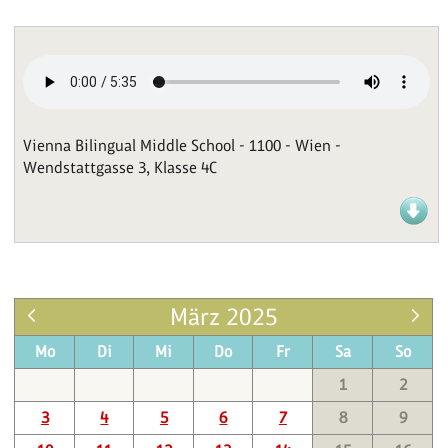
Vienna Bilingual Middle School - 1100 - Wien -
Wendstattgasse 3, Klasse 4C
März 2025
Mo
Di
Mi
Do
Fr
Sa
So
1
2
3
4
5
6
7
8
9