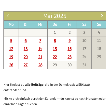
Mai 2025
Mo
Di
Mi
Do
Fr
Sa
So
1
2
3
4
5
6
7
8
9
10
11
12
13
14
15
16
17
18
19
20
21
22
23
24
25
26
27
28
29
30
31
Hier findest du
alle Beiträge
, die in der DemokratieWERKstatt
entstanden sind.
Klicke dich einfach durch den Kalender - du kannst so nach Monaten oder
einzelnen Tagen suchen.