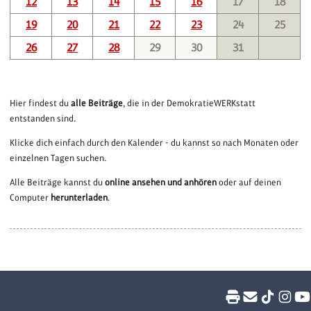
12
13
14
15
16
17
18
19
20
21
22
23
24
25
26
27
28
29
30
31
Hier findest du
alle Beiträge
, die in der DemokratieWERKstatt
entstanden sind.
Klicke dich einfach durch den Kalender - du kannst so nach Monaten oder
einzelnen Tagen suchen.
Alle Beiträge kannst du
online ansehen und anhören
oder auf deinen
Computer
herunterladen
.