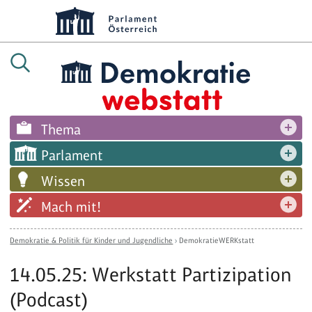
Thema
Parlament
Wissen
Mach mit!
Demokratie & Politik für Kinder und Jugendliche
›
DemokratieWERKstatt
14.05.25: Werkstatt Partizipation
(Podcast)