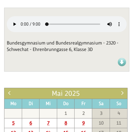
Bundesgymnasium und Bundesrealgymnasium - 2320 -
Schwechat - Ehrenbrunngasse 6, Klasse 3D
Mai 2025
Mo
Di
Mi
Do
Fr
Sa
So
1
2
3
4
5
6
7
8
9
10
11