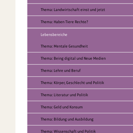
Thema: Landwirtschaft einst und jetzt
Thema: Haben Tiere Rechte?
Lebensbereiche
Thema: Mentale Gesundheit
Thema: Being digital und Neue Medien
Thema: Lehre und Beruf
Thema: Körper, Geschlecht und Politik
Thema: Literatur und Politik
Thema: Geld und Konsum
Thema: Bildung und Ausbildung
Thema: Wissenschaft und Politik