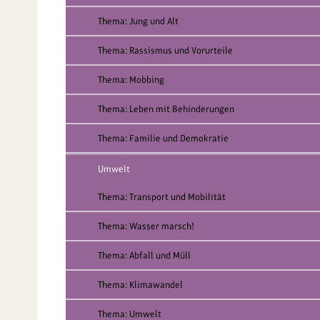
Thema: Jung und Alt
Thema: Rassismus und Vorurteile
Thema: Mobbing
Thema: Leben mit Behinderungen
Thema: Familie und Demokratie
Umwelt
Thema: Transport und Mobilität
Thema: Wasser marsch!
Thema: Abfall und Müll
Thema: Klimawandel
Thema: Umwelt