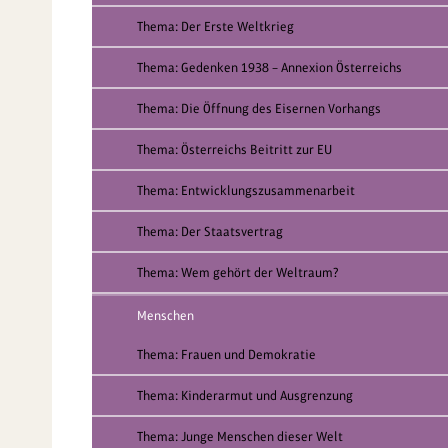
Thema: Der Erste Weltkrieg
Thema: Gedenken 1938 – Annexion Österreichs
Thema: Die Öffnung des Eisernen Vorhangs
Thema: Österreichs Beitritt zur EU
Thema: Entwicklungszusammenarbeit
Thema: Der Staatsvertrag
Thema: Wem gehört der Weltraum?
Menschen
Thema: Frauen und Demokratie
Thema: Kinderarmut und Ausgrenzung
Thema: Junge Menschen dieser Welt