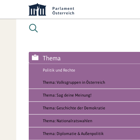
Thema
Politik und Rechte
Thema: Volksgruppen in Österreich
Thema: Sag deine Meinung!
Thema: Geschichte der Demokratie
Thema: Nationalratswahlen
Thema: Diplomatie & Außenpolitik