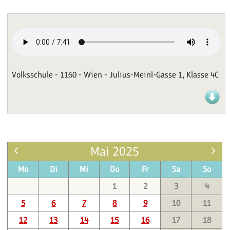
Volksschule - 1160 - Wien - Julius-Meinl-Gasse 1, Klasse 4C
Mai 2025
Mo
Di
Mi
Do
Fr
Sa
So
1
2
3
4
5
6
7
8
9
10
11
12
13
14
15
16
17
18