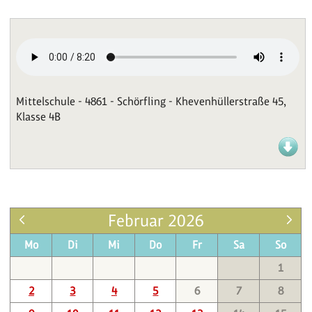
Mittelschule - 4861 - Schörfling - Khevenhüllerstraße 45,
Klasse 4B
Februar 2026
Mo
Di
Mi
Do
Fr
Sa
So
1
2
3
4
5
6
7
8