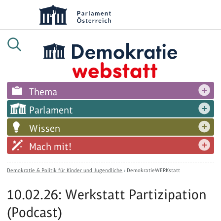
Thema
Parlament
Wissen
Mach mit!
Demokratie & Politik für Kinder und Jugendliche
›
DemokratieWERKstatt
10.02.26: Werkstatt Partizipation
(Podcast)