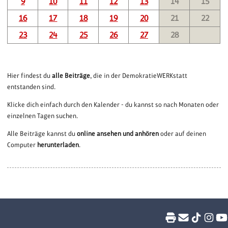
9
10
11
12
13
14
15
16
17
18
19
20
21
22
23
24
25
26
27
28
Hier findest du
alle Beiträge
, die in der DemokratieWERKstatt
entstanden sind.
Klicke dich einfach durch den Kalender - du kannst so nach Monaten oder
einzelnen Tagen suchen.
Alle Beiträge kannst du
online ansehen und anhören
oder auf deinen
Computer
herunterladen
.