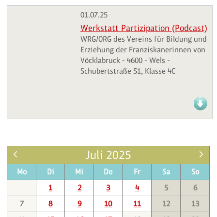
01.07.25
Werkstatt Partizipation (Podcast)
WRG/ORG des Vereins für Bildung und
Erziehung der Franziskanerinnen von
Vöcklabruck - 4600 - Wels -
Schubertstraße 51, Klasse 4C
Juli 2025
Mo
Di
Mi
Do
Fr
Sa
So
1
2
3
4
5
6
7
8
9
10
11
12
13