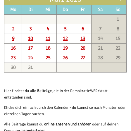
Mo
Di
Mi
Do
Fr
Sa
So
1
2
3
4
5
6
7
8
9
10
11
12
13
14
15
16
17
18
19
20
21
22
23
24
25
26
27
28
29
30
31
Hier findest du
alle Beiträge
, die in der DemokratieWERKstatt
entstanden sind.
Klicke dich einfach durch den Kalender - du kannst so nach Monaten oder
einzelnen Tagen suchen.
Alle Beiträge kannst du
online ansehen und anhören
oder auf deinen
Computer
herunterladen
.