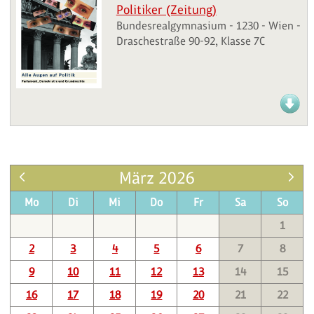
Politiker (Zeitung)
Bundesrealgymnasium - 1230 - Wien -
Draschestraße 90-92, Klasse 7C
März 2026
Mo
Di
Mi
Do
Fr
Sa
So
1
2
3
4
5
6
7
8
9
10
11
12
13
14
15
16
17
18
19
20
21
22