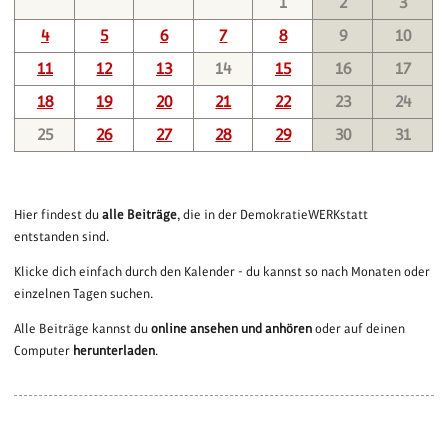
1
2
3
4
5
6
7
8
9
10
11
12
13
14
15
16
17
18
19
20
21
22
23
24
25
26
27
28
29
30
31
Hier findest du
alle Beiträge
, die in der DemokratieWERKstatt
entstanden sind.
Klicke dich einfach durch den Kalender - du kannst so nach Monaten oder
einzelnen Tagen suchen.
Alle Beiträge kannst du
online ansehen und anhören
oder auf deinen
Computer
herunterladen
.