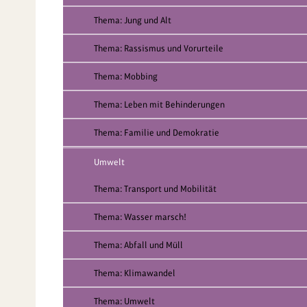
Thema: Jung und Alt
Thema: Rassismus und Vorurteile
Thema: Mobbing
Thema: Leben mit Behinderungen
Thema: Familie und Demokratie
Umwelt
Thema: Transport und Mobilität
Thema: Wasser marsch!
Thema: Abfall und Müll
Thema: Klimawandel
Thema: Umwelt