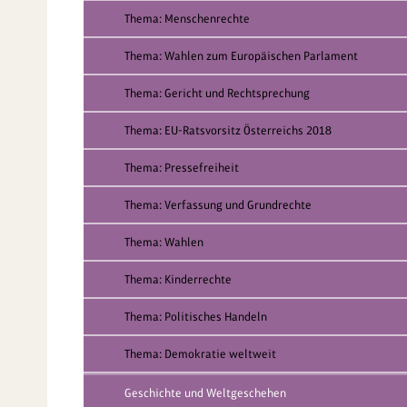
Thema: Menschenrechte
Thema: Wahlen zum Europäischen Parlament
Thema: Gericht und Rechtsprechung
Thema: EU-Ratsvorsitz Österreichs 2018
Thema: Pressefreiheit
Thema: Verfassung und Grundrechte
Thema: Wahlen
Thema: Kinderrechte
Thema: Politisches Handeln
Thema: Demokratie weltweit
Geschichte und Weltgeschehen