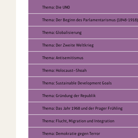
Thema: Die UNO
Thema: Der Beginn des Parlamentarismus (1848-1918)
Thema: Globalisierung
Thema: Der Zweite Weltkrieg
Thema: Antisemitismus
Thema: Holocaust—Shoah
Thema: Sustainable Development Goals
Thema: Gründung der Republik
Thema: Das Jahr 1968 und der Prager Frühling
Thema: Flucht, Migration und Integration
Thema: Demokratie gegen Terror