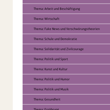
Thema: Arbeit und Beschäftigung
Thema: Wirtschaft
Thema: Fake News und Verschwörungstheorien
Thema: Schule und Demokratie
Thema: Solidarität und Zivilcourage
Thema: Politik und Sport
Thema: Kunst und Kultur
Thema: Politik und Humor
Thema: Politik und Musik
Thema: Gesundheit
Thema: Ernährung