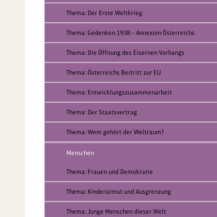
Thema: Der Erste Weltkrieg
Thema: Gedenken 1938 – Annexion Österreichs
Thema: Die Öffnung des Eisernen Vorhangs
Thema: Österreichs Beitritt zur EU
Thema: Entwicklungszusammenarbeit
Thema: Der Staatsvertrag
Thema: Wem gehört der Weltraum?
Menschen
Thema: Frauen und Demokratie
Thema: Kinderarmut und Ausgrenzung
Thema: Junge Menschen dieser Welt