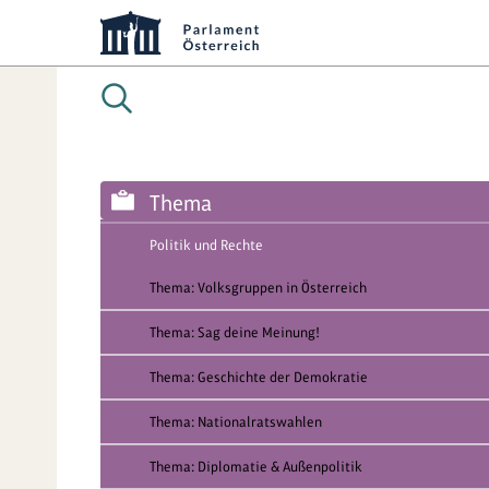
Thema
Politik und Rechte
Thema: Volksgruppen in Österreich
Thema: Sag deine Meinung!
Thema: Geschichte der Demokratie
Thema: Nationalratswahlen
Thema: Diplomatie & Außenpolitik