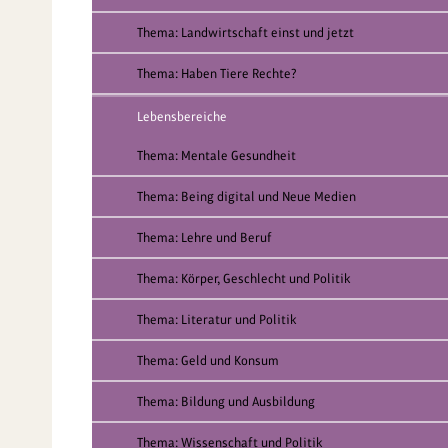
Thema: Landwirtschaft einst und jetzt
Thema: Haben Tiere Rechte?
Lebensbereiche
Thema: Mentale Gesundheit
Thema: Being digital und Neue Medien
Thema: Lehre und Beruf
Thema: Körper, Geschlecht und Politik
Thema: Literatur und Politik
Thema: Geld und Konsum
Thema: Bildung und Ausbildung
Thema: Wissenschaft und Politik