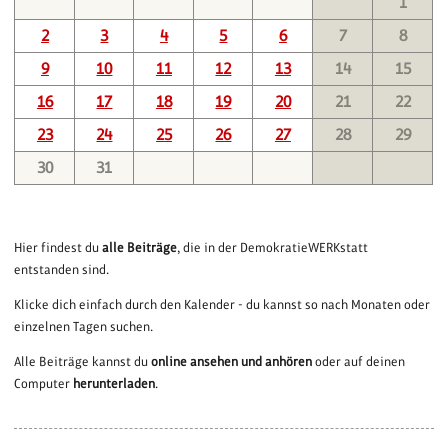
1
2
3
4
5
6
7
8
9
10
11
12
13
14
15
16
17
18
19
20
21
22
23
24
25
26
27
28
29
30
31
Hier findest du
alle Beiträge
, die in der DemokratieWERKstatt
entstanden sind.
Klicke dich einfach durch den Kalender - du kannst so nach Monaten oder
einzelnen Tagen suchen.
Alle Beiträge kannst du
online ansehen und anhören
oder auf deinen
Computer
herunterladen
.