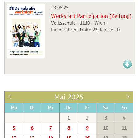
23.05.25
Werkstatt Partizipation (Zeitung)
Volksschule - 1110 - Wien -
Fuchsröhrenstraße 23, Klasse 4D
Mai 2025
Mo
Di
Mi
Do
Fr
Sa
So
1
2
3
4
5
6
7
8
9
10
11