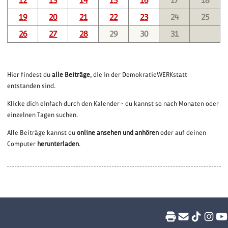
12
13
14
15
16
17
18
19
20
21
22
23
24
25
26
27
28
29
30
31
Hier findest du
alle Beiträge
, die in der DemokratieWERKstatt
entstanden sind.
Klicke dich einfach durch den Kalender - du kannst so nach Monaten oder
einzelnen Tagen suchen.
Alle Beiträge kannst du
online ansehen und anhören
oder auf deinen
Computer
herunterladen
.