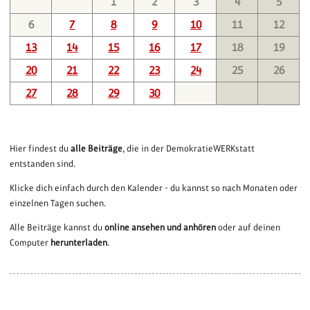
1
2
3
4
5
6
7
8
9
10
11
12
13
14
15
16
17
18
19
20
21
22
23
24
25
26
27
28
29
30
Hier findest du
alle Beiträge
, die in der DemokratieWERKstatt
entstanden sind.
Klicke dich einfach durch den Kalender - du kannst so nach Monaten oder
einzelnen Tagen suchen.
Alle Beiträge kannst du
online ansehen und anhören
oder auf deinen
Computer
herunterladen
.