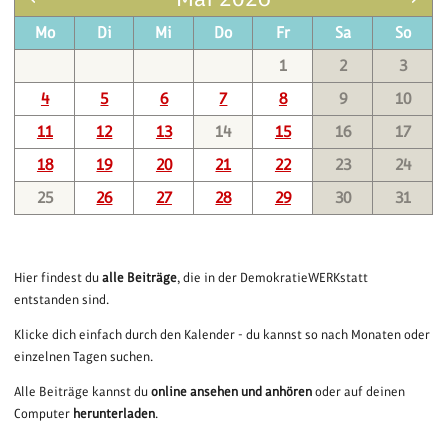
Mo
Di
Mi
Do
Fr
Sa
So
1
2
3
4
5
6
7
8
9
10
11
12
13
14
15
16
17
18
19
20
21
22
23
24
25
26
27
28
29
30
31
Hier findest du
alle Beiträge
, die in der DemokratieWERKstatt
entstanden sind.
Klicke dich einfach durch den Kalender - du kannst so nach Monaten oder
einzelnen Tagen suchen.
Alle Beiträge kannst du
online ansehen und anhören
oder auf deinen
Computer
herunterladen
.