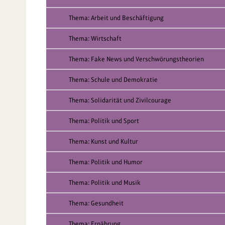
Thema: Arbeit und Beschäftigung
Thema: Wirtschaft
Thema: Fake News und Verschwörungstheorien
Thema: Schule und Demokratie
Thema: Solidarität und Zivilcourage
Thema: Politik und Sport
Thema: Kunst und Kultur
Thema: Politik und Humor
Thema: Politik und Musik
Thema: Gesundheit
Thema: Ernährung