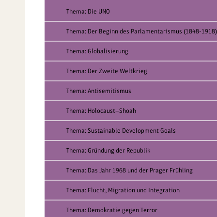
Thema: Die UNO
Thema: Der Beginn des Parlamentarismus (1848-1918)
Thema: Globalisierung
Thema: Der Zweite Weltkrieg
Thema: Antisemitismus
Thema: Holocaust—Shoah
Thema: Sustainable Development Goals
Thema: Gründung der Republik
Thema: Das Jahr 1968 und der Prager Frühling
Thema: Flucht, Migration und Integration
Thema: Demokratie gegen Terror