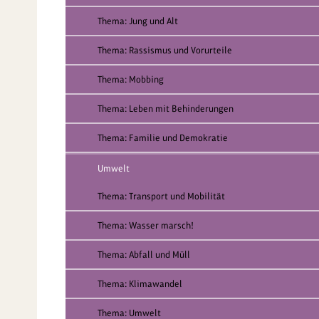
Thema: Jung und Alt
Thema: Rassismus und Vorurteile
Thema: Mobbing
Thema: Leben mit Behinderungen
Thema: Familie und Demokratie
Umwelt
Thema: Transport und Mobilität
Thema: Wasser marsch!
Thema: Abfall und Müll
Thema: Klimawandel
Thema: Umwelt