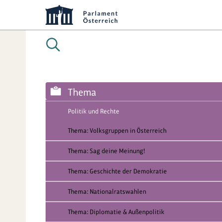
Thema
Politik und Rechte
Thema: Volksgruppen in Österreich
Thema: Sag deine Meinung!
Thema: Geschichte der Demokratie
Thema: Nationalratswahlen
Thema: Diplomatie & Außenpolitik