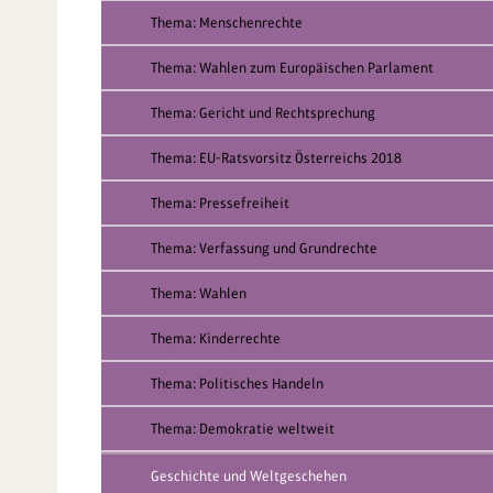
Thema: Menschenrechte
Thema: Wahlen zum Europäischen Parlament
Thema: Gericht und Rechtsprechung
Thema: EU-Ratsvorsitz Österreichs 2018
Thema: Pressefreiheit
Thema: Verfassung und Grundrechte
Thema: Wahlen
Thema: Kinderrechte
Thema: Politisches Handeln
Thema: Demokratie weltweit
Geschichte und Weltgeschehen