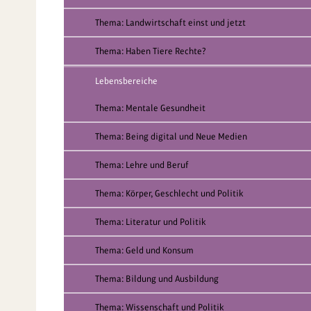
Thema: Landwirtschaft einst und jetzt
Thema: Haben Tiere Rechte?
Lebensbereiche
Thema: Mentale Gesundheit
Thema: Being digital und Neue Medien
Thema: Lehre und Beruf
Thema: Körper, Geschlecht und Politik
Thema: Literatur und Politik
Thema: Geld und Konsum
Thema: Bildung und Ausbildung
Thema: Wissenschaft und Politik