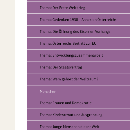
Thema: Der Erste Weltkrieg
Thema: Gedenken 1938 – Annexion Österreichs
Thema: Die Öffnung des Eisernen Vorhangs
Thema: Österreichs Beitritt zur EU
Thema: Entwicklungszusammenarbeit
Thema: Der Staatsvertrag
Thema: Wem gehört der Weltraum?
Menschen
Thema: Frauen und Demokratie
Thema: Kinderarmut und Ausgrenzung
Thema: Junge Menschen dieser Welt