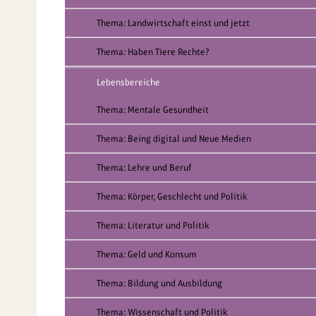
Thema: Landwirtschaft einst und jetzt
Thema: Haben Tiere Rechte?
Lebensbereiche
Thema: Mentale Gesundheit
Thema: Being digital und Neue Medien
Thema: Lehre und Beruf
Thema: Körper, Geschlecht und Politik
Thema: Literatur und Politik
Thema: Geld und Konsum
Thema: Bildung und Ausbildung
Thema: Wissenschaft und Politik