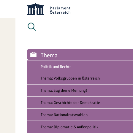
Thema
Politik und Rechte
Thema: Volksgruppen in Österreich
Thema: Sag deine Meinung!
Thema: Geschichte der Demokratie
Thema: Nationalratswahlen
Thema: Diplomatie & Außenpolitik