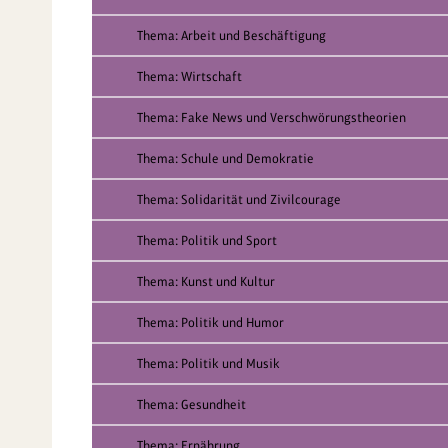
Thema: Arbeit und Beschäftigung
Thema: Wirtschaft
Thema: Fake News und Verschwörungstheorien
Thema: Schule und Demokratie
Thema: Solidarität und Zivilcourage
Thema: Politik und Sport
Thema: Kunst und Kultur
Thema: Politik und Humor
Thema: Politik und Musik
Thema: Gesundheit
Thema: Ernährung