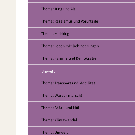
Thema: Jung und Alt
Thema: Rassismus und Vorurteile
Thema: Mobbing
Thema: Leben mit Behinderungen
Thema: Familie und Demokratie
Umwelt
Thema: Transport und Mobilität
Thema: Wasser marsch!
Thema: Abfall und Müll
Thema: Klimawandel
Thema: Umwelt