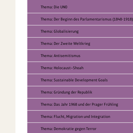
Thema: Die UNO
Thema: Der Beginn des Parlamentarismus (1848-1918)
Thema: Globalisierung
Thema: Der Zweite Weltkrieg
Thema: Antisemitismus
Thema: Holocaust—Shoah
Thema: Sustainable Development Goals
Thema: Gründung der Republik
Thema: Das Jahr 1968 und der Prager Frühling
Thema: Flucht, Migration und Integration
Thema: Demokratie gegen Terror