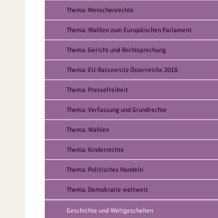
Thema: Menschenrechte
Thema: Wahlen zum Europäischen Parlament
Thema: Gericht und Rechtsprechung
Thema: EU-Ratsvorsitz Österreichs 2018
Thema: Pressefreiheit
Thema: Verfassung und Grundrechte
Thema: Wahlen
Thema: Kinderrechte
Thema: Politisches Handeln
Thema: Demokratie weltweit
Geschichte und Weltgeschehen