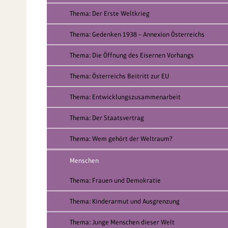
Thema: Der Erste Weltkrieg
Thema: Gedenken 1938 – Annexion Österreichs
Thema: Die Öffnung des Eisernen Vorhangs
Thema: Österreichs Beitritt zur EU
Thema: Entwicklungszusammenarbeit
Thema: Der Staatsvertrag
Thema: Wem gehört der Weltraum?
Menschen
Thema: Frauen und Demokratie
Thema: Kinderarmut und Ausgrenzung
Thema: Junge Menschen dieser Welt