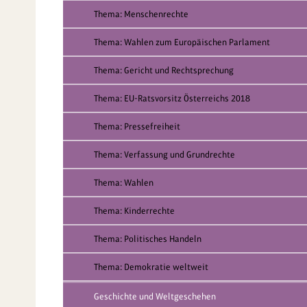
Thema: Menschenrechte
Thema: Wahlen zum Europäischen Parlament
Thema: Gericht und Rechtsprechung
Thema: EU-Ratsvorsitz Österreichs 2018
Thema: Pressefreiheit
Thema: Verfassung und Grundrechte
Thema: Wahlen
Thema: Kinderrechte
Thema: Politisches Handeln
Thema: Demokratie weltweit
Geschichte und Weltgeschehen