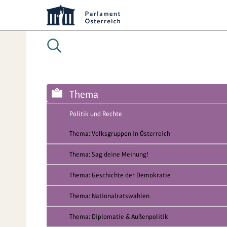
Thema
Politik und Rechte
Thema: Volksgruppen in Österreich
Thema: Sag deine Meinung!
Thema: Geschichte der Demokratie
Thema: Nationalratswahlen
Thema: Diplomatie & Außenpolitik