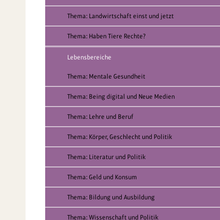
Thema: Landwirtschaft einst und jetzt
Thema: Haben Tiere Rechte?
Lebensbereiche
Thema: Mentale Gesundheit
Thema: Being digital und Neue Medien
Thema: Lehre und Beruf
Thema: Körper, Geschlecht und Politik
Thema: Literatur und Politik
Thema: Geld und Konsum
Thema: Bildung und Ausbildung
Thema: Wissenschaft und Politik