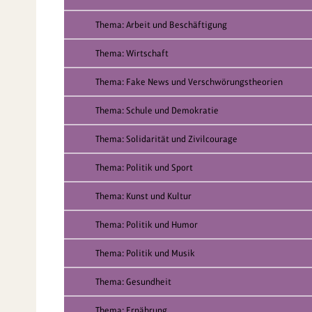
Thema: Arbeit und Beschäftigung
Thema: Wirtschaft
Thema: Fake News und Verschwörungstheorien
Thema: Schule und Demokratie
Thema: Solidarität und Zivilcourage
Thema: Politik und Sport
Thema: Kunst und Kultur
Thema: Politik und Humor
Thema: Politik und Musik
Thema: Gesundheit
Thema: Ernährung