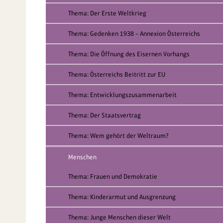
Thema: Der Erste Weltkrieg
Thema: Gedenken 1938 – Annexion Österreichs
Thema: Die Öffnung des Eisernen Vorhangs
Thema: Österreichs Beitritt zur EU
Thema: Entwicklungszusammenarbeit
Thema: Der Staatsvertrag
Thema: Wem gehört der Weltraum?
Menschen
Thema: Frauen und Demokratie
Thema: Kinderarmut und Ausgrenzung
Thema: Junge Menschen dieser Welt