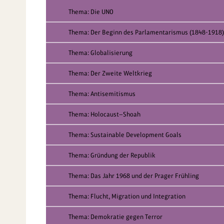
Thema: Die UNO
Thema: Der Beginn des Parlamentarismus (1848-1918)
Thema: Globalisierung
Thema: Der Zweite Weltkrieg
Thema: Antisemitismus
Thema: Holocaust—Shoah
Thema: Sustainable Development Goals
Thema: Gründung der Republik
Thema: Das Jahr 1968 und der Prager Frühling
Thema: Flucht, Migration und Integration
Thema: Demokratie gegen Terror