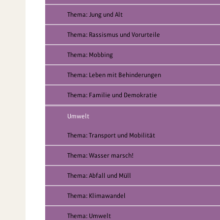
Thema: Jung und Alt
Thema: Rassismus und Vorurteile
Thema: Mobbing
Thema: Leben mit Behinderungen
Thema: Familie und Demokratie
Umwelt
Thema: Transport und Mobilität
Thema: Wasser marsch!
Thema: Abfall und Müll
Thema: Klimawandel
Thema: Umwelt