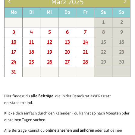
März 2025
Mo
Di
Mi
Do
Fr
Sa
So
1
2
3
4
5
6
7
8
9
10
11
12
13
14
15
16
17
18
19
20
21
22
23
24
25
26
27
28
29
30
31
Hier findest du
alle Beiträge
, die in der DemokratieWERKstatt
entstanden sind.
Klicke dich einfach durch den Kalender - du kannst so nach Monaten oder
einzelnen Tagen suchen.
Alle Beiträge kannst du
online ansehen und anhören
oder auf deinen