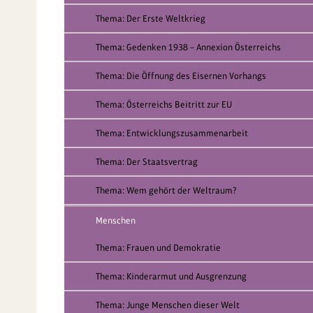
Thema: Der Erste Weltkrieg
Thema: Gedenken 1938 – Annexion Österreichs
Thema: Die Öffnung des Eisernen Vorhangs
Thema: Österreichs Beitritt zur EU
Thema: Entwicklungszusammenarbeit
Thema: Der Staatsvertrag
Thema: Wem gehört der Weltraum?
Menschen
Thema: Frauen und Demokratie
Thema: Kinderarmut und Ausgrenzung
Thema: Junge Menschen dieser Welt