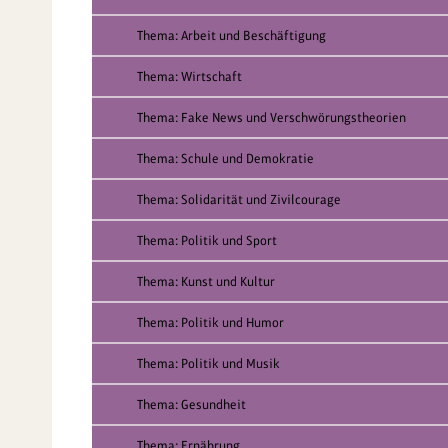
Thema: Arbeit und Beschäftigung
Thema: Wirtschaft
Thema: Fake News und Verschwörungstheorien
Thema: Schule und Demokratie
Thema: Solidarität und Zivilcourage
Thema: Politik und Sport
Thema: Kunst und Kultur
Thema: Politik und Humor
Thema: Politik und Musik
Thema: Gesundheit
Thema: Ernährung