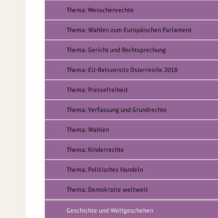
Thema: Menschenrechte
Thema: Wahlen zum Europäischen Parlament
Thema: Gericht und Rechtsprechung
Thema: EU-Ratsvorsitz Österreichs 2018
Thema: Pressefreiheit
Thema: Verfassung und Grundrechte
Thema: Wahlen
Thema: Kinderrechte
Thema: Politisches Handeln
Thema: Demokratie weltweit
Geschichte und Weltgeschehen