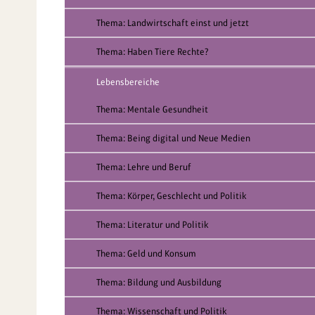
Thema: Landwirtschaft einst und jetzt
Thema: Haben Tiere Rechte?
Lebensbereiche
Thema: Mentale Gesundheit
Thema: Being digital und Neue Medien
Thema: Lehre und Beruf
Thema: Körper, Geschlecht und Politik
Thema: Literatur und Politik
Thema: Geld und Konsum
Thema: Bildung und Ausbildung
Thema: Wissenschaft und Politik