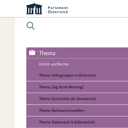
Thema
Politik und Rechte
Thema: Volksgruppen in Österreich
Thema: Sag deine Meinung!
Thema: Geschichte der Demokratie
Thema: Nationalratswahlen
Thema: Diplomatie & Außenpolitik