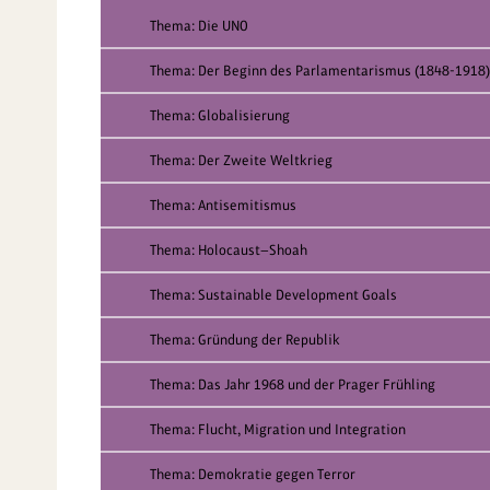
Thema: Die UNO
Thema: Der Beginn des Parlamentarismus (1848-1918)
Thema: Globalisierung
Thema: Der Zweite Weltkrieg
Thema: Antisemitismus
Thema: Holocaust—Shoah
Thema: Sustainable Development Goals
Thema: Gründung der Republik
Thema: Das Jahr 1968 und der Prager Frühling
Thema: Flucht, Migration und Integration
Thema: Demokratie gegen Terror