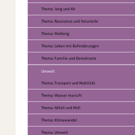
Thema: Jung und Alt
Thema: Rassismus und Vorurteile
Thema: Mobbing
Thema: Leben mit Behinderungen
Thema: Familie und Demokratie
Umwelt
Thema: Transport und Mobilität
Thema: Wasser marsch!
Thema: Abfall und Müll
Thema: Klimawandel
Thema: Umwelt