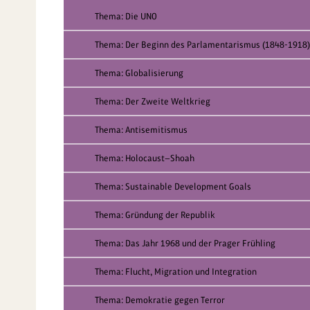
Thema: Die UNO
Thema: Der Beginn des Parlamentarismus (1848-1918)
Thema: Globalisierung
Thema: Der Zweite Weltkrieg
Thema: Antisemitismus
Thema: Holocaust—Shoah
Thema: Sustainable Development Goals
Thema: Gründung der Republik
Thema: Das Jahr 1968 und der Prager Frühling
Thema: Flucht, Migration und Integration
Thema: Demokratie gegen Terror