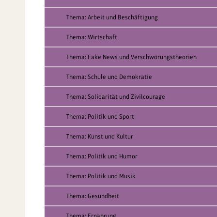
Thema: Arbeit und Beschäftigung
Thema: Wirtschaft
Thema: Fake News und Verschwörungstheorien
Thema: Schule und Demokratie
Thema: Solidarität und Zivilcourage
Thema: Politik und Sport
Thema: Kunst und Kultur
Thema: Politik und Humor
Thema: Politik und Musik
Thema: Gesundheit
Thema: Ernährung