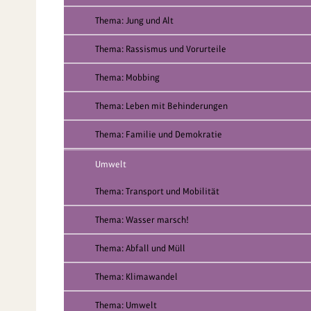
Thema: Jung und Alt
Thema: Rassismus und Vorurteile
Thema: Mobbing
Thema: Leben mit Behinderungen
Thema: Familie und Demokratie
Umwelt
Thema: Transport und Mobilität
Thema: Wasser marsch!
Thema: Abfall und Müll
Thema: Klimawandel
Thema: Umwelt