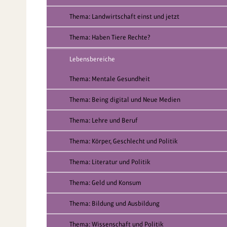
Thema: Landwirtschaft einst und jetzt
Thema: Haben Tiere Rechte?
Lebensbereiche
Thema: Mentale Gesundheit
Thema: Being digital und Neue Medien
Thema: Lehre und Beruf
Thema: Körper, Geschlecht und Politik
Thema: Literatur und Politik
Thema: Geld und Konsum
Thema: Bildung und Ausbildung
Thema: Wissenschaft und Politik