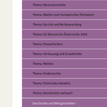
Thema: Menschenrechte
Thema: Wahlen zum Europäischen Parlament
Thema: Gericht und Rechtsprechung
Thema: EU-Ratsvorsitz Österreichs 2018
Thema: Pressefreiheit
Thema: Verfassung und Grundrechte
Thema: Wahlen
Thema: Kinderrechte
Thema: Politisches Handeln
Thema: Demokratie weltweit
Geschichte und Weltgeschehen