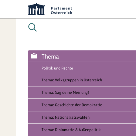
Thema
Politik und Rechte
Thema: Volksgruppen in Österreich
Thema: Sag deine Meinung!
Thema: Geschichte der Demokratie
Thema: Nationalratswahlen
Thema: Diplomatie & Außenpolitik