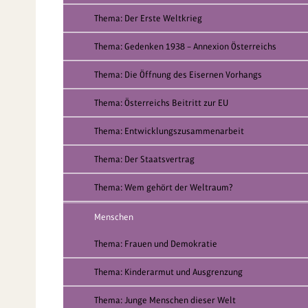
Thema: Der Erste Weltkrieg
Thema: Gedenken 1938 – Annexion Österreichs
Thema: Die Öffnung des Eisernen Vorhangs
Thema: Österreichs Beitritt zur EU
Thema: Entwicklungszusammenarbeit
Thema: Der Staatsvertrag
Thema: Wem gehört der Weltraum?
Menschen
Thema: Frauen und Demokratie
Thema: Kinderarmut und Ausgrenzung
Thema: Junge Menschen dieser Welt