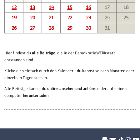
12
13
14
15
16
17
18
19
20
21
22
23
24
25
26
27
28
29
30
31
Hier findest du
alle Beiträge
, die in der DemokratieWERKstatt
entstanden sind.
Klicke dich einfach durch den Kalender - du kannst so nach Monaten oder
einzelnen Tagen suchen.
Alle Beiträge kannst du
online ansehen und anhören
oder auf deinen
Computer
herunterladen
.