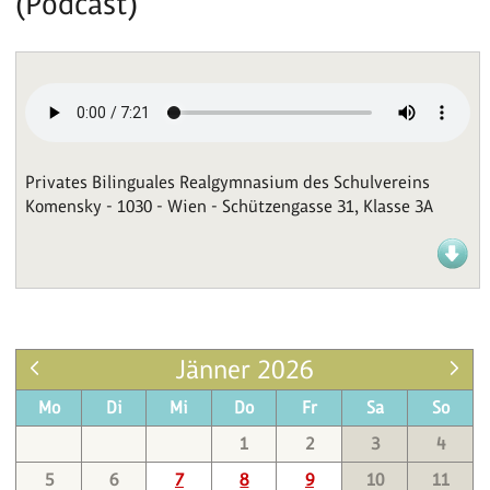
(Podcast)
Privates Bilinguales Realgymnasium des Schulvereins
Komensky - 1030 - Wien - Schützengasse 31, Klasse 3A
Jänner 2026
Mo
Di
Mi
Do
Fr
Sa
So
1
2
3
4
5
6
7
8
9
10
11