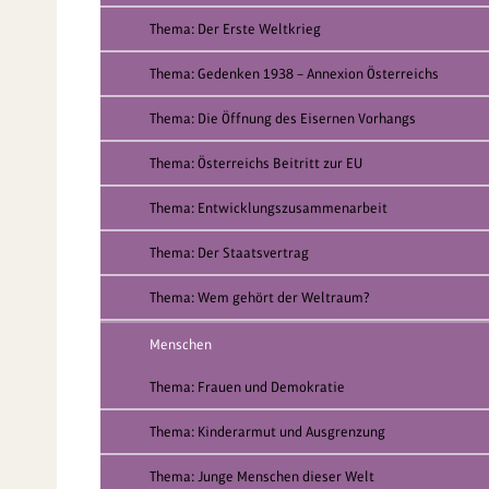
Thema: Der Erste Weltkrieg
Thema: Gedenken 1938 – Annexion Österreichs
Thema: Die Öffnung des Eisernen Vorhangs
Thema: Österreichs Beitritt zur EU
Thema: Entwicklungszusammenarbeit
Thema: Der Staatsvertrag
Thema: Wem gehört der Weltraum?
Menschen
Thema: Frauen und Demokratie
Thema: Kinderarmut und Ausgrenzung
Thema: Junge Menschen dieser Welt