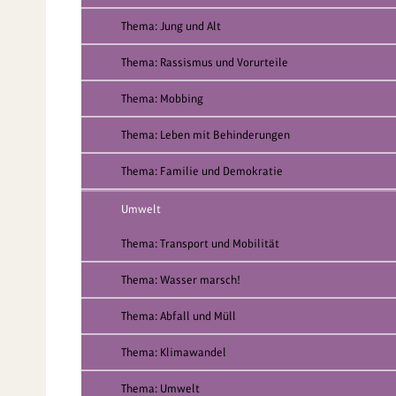
Thema: Jung und Alt
Thema: Rassismus und Vorurteile
Thema: Mobbing
Thema: Leben mit Behinderungen
Thema: Familie und Demokratie
Umwelt
Thema: Transport und Mobilität
Thema: Wasser marsch!
Thema: Abfall und Müll
Thema: Klimawandel
Thema: Umwelt