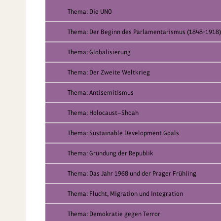
Thema: Die UNO
Thema: Der Beginn des Parlamentarismus (1848-1918)
Thema: Globalisierung
Thema: Der Zweite Weltkrieg
Thema: Antisemitismus
Thema: Holocaust—Shoah
Thema: Sustainable Development Goals
Thema: Gründung der Republik
Thema: Das Jahr 1968 und der Prager Frühling
Thema: Flucht, Migration und Integration
Thema: Demokratie gegen Terror