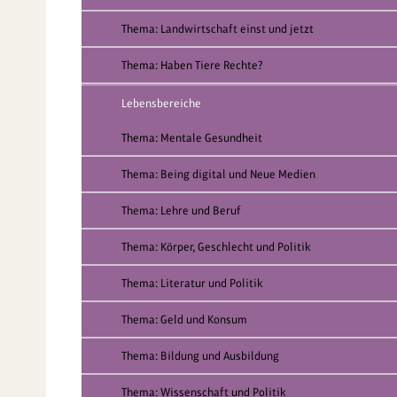
Thema: Landwirtschaft einst und jetzt
Thema: Haben Tiere Rechte?
Lebensbereiche
Thema: Mentale Gesundheit
Thema: Being digital und Neue Medien
Thema: Lehre und Beruf
Thema: Körper, Geschlecht und Politik
Thema: Literatur und Politik
Thema: Geld und Konsum
Thema: Bildung und Ausbildung
Thema: Wissenschaft und Politik