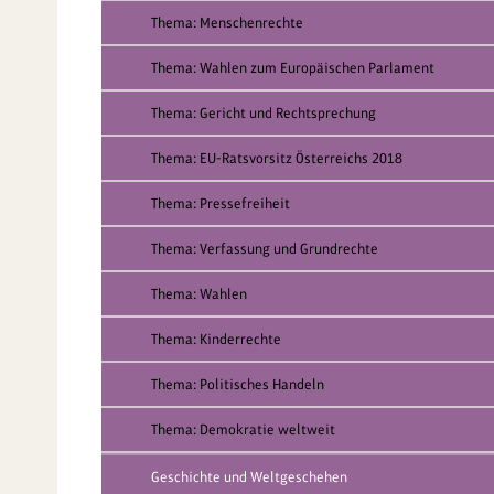
Thema: Menschenrechte
Thema: Wahlen zum Europäischen Parlament
Thema: Gericht und Rechtsprechung
Thema: EU-Ratsvorsitz Österreichs 2018
Thema: Pressefreiheit
Thema: Verfassung und Grundrechte
Thema: Wahlen
Thema: Kinderrechte
Thema: Politisches Handeln
Thema: Demokratie weltweit
Geschichte und Weltgeschehen