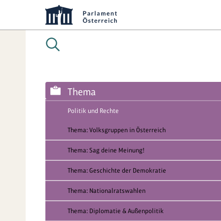
Thema
Politik und Rechte
Thema: Volksgruppen in Österreich
Thema: Sag deine Meinung!
Thema: Geschichte der Demokratie
Thema: Nationalratswahlen
Thema: Diplomatie & Außenpolitik