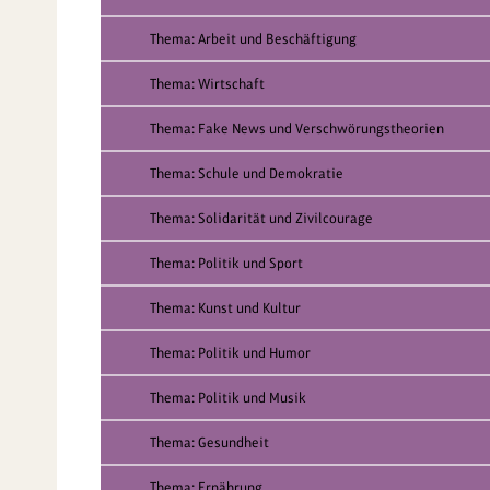
Thema: Arbeit und Beschäftigung
Thema: Wirtschaft
Thema: Fake News und Verschwörungstheorien
Thema: Schule und Demokratie
Thema: Solidarität und Zivilcourage
Thema: Politik und Sport
Thema: Kunst und Kultur
Thema: Politik und Humor
Thema: Politik und Musik
Thema: Gesundheit
Thema: Ernährung