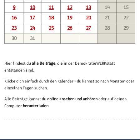
9
10
11
12
13
14
15
16
17
18
19
20
21
22
23
24
25
26
27
28
29
30
31
Hier findest du
alle Beiträge
, die in der DemokratieWERKstatt
entstanden sind.
Klicke dich einfach durch den Kalender - du kannst so nach Monaten oder
einzelnen Tagen suchen.
Alle Beiträge kannst du
online ansehen und anhören
oder auf deinen
Computer
herunterladen
.