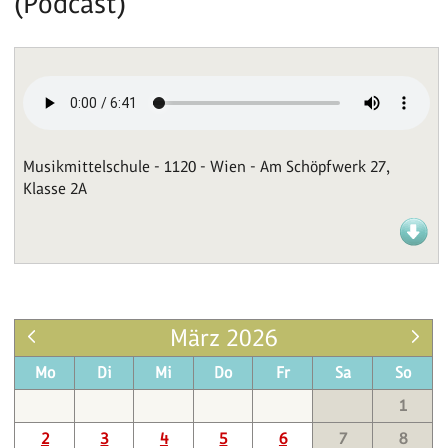
(Podcast)
Musikmittelschule - 1120 - Wien - Am Schöpfwerk 27,
Klasse 2A
März 2026
Mo
Di
Mi
Do
Fr
Sa
So
1
2
3
4
5
6
7
8