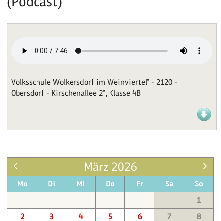
(Podcast)
Volksschule Wolkersdorf im Weinviertel" - 2120 -
Obersdorf - Kirschenallee 2", Klasse 4B
März 2026
Mo
Di
Mi
Do
Fr
Sa
So
1
2
3
4
5
6
7
8