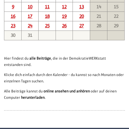
9
10
11
12
13
14
15
16
17
18
19
20
21
22
23
24
25
26
27
28
29
30
31
Hier findest du
alle Beiträge
, die in der DemokratieWERKstatt
entstanden sind.
Klicke dich einfach durch den Kalender - du kannst so nach Monaten oder
einzelnen Tagen suchen.
Alle Beiträge kannst du
online ansehen und anhören
oder auf deinen
Computer
herunterladen
.