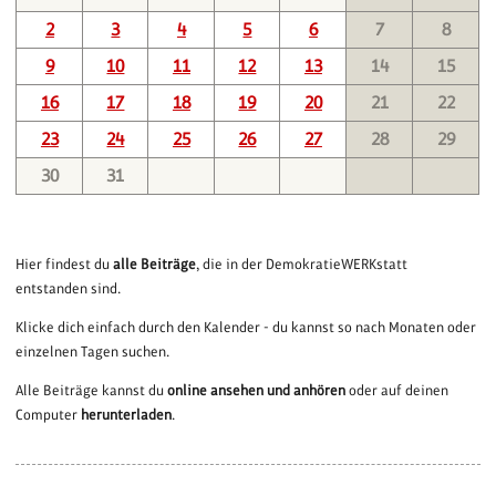
2
3
4
5
6
7
8
9
10
11
12
13
14
15
16
17
18
19
20
21
22
23
24
25
26
27
28
29
30
31
Hier findest du
alle Beiträge
, die in der DemokratieWERKstatt
entstanden sind.
Klicke dich einfach durch den Kalender - du kannst so nach Monaten oder
einzelnen Tagen suchen.
Alle Beiträge kannst du
online ansehen und anhören
oder auf deinen
Computer
herunterladen
.