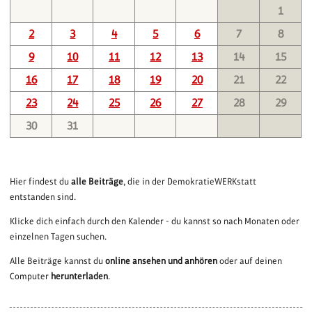
1
2
3
4
5
6
7
8
9
10
11
12
13
14
15
16
17
18
19
20
21
22
23
24
25
26
27
28
29
30
31
Hier findest du
alle Beiträge
, die in der DemokratieWERKstatt
entstanden sind.
Klicke dich einfach durch den Kalender - du kannst so nach Monaten oder
einzelnen Tagen suchen.
Alle Beiträge kannst du
online ansehen und anhören
oder auf deinen
Computer
herunterladen
.