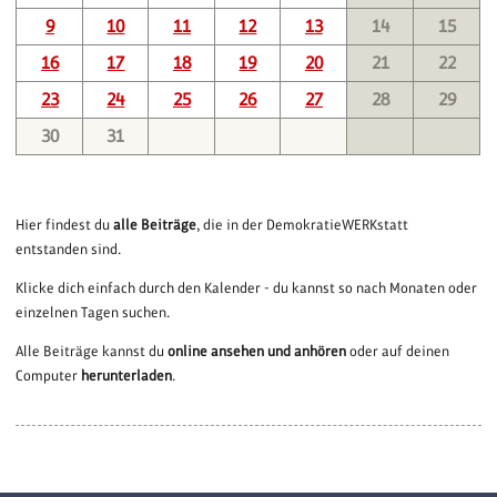
9
10
11
12
13
14
15
16
17
18
19
20
21
22
23
24
25
26
27
28
29
30
31
Hier findest du
alle Beiträge
, die in der DemokratieWERKstatt
entstanden sind.
Klicke dich einfach durch den Kalender - du kannst so nach Monaten oder
einzelnen Tagen suchen.
Alle Beiträge kannst du
online ansehen und anhören
oder auf deinen
Computer
herunterladen
.