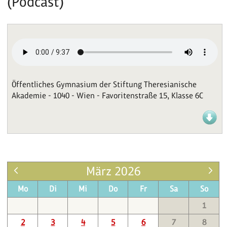
(Podcast)
Öffentliches Gymnasium der Stiftung Theresianische
Akademie - 1040 - Wien - Favoritenstraße 15, Klasse 6C
März 2026
Mo
Di
Mi
Do
Fr
Sa
So
1
2
3
4
5
6
7
8