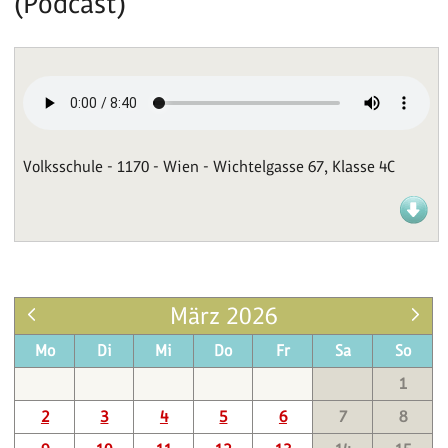
(Podcast)
Volksschule - 1170 - Wien - Wichtelgasse 67, Klasse 4C
März 2026
Mo
Di
Mi
Do
Fr
Sa
So
1
2
3
4
5
6
7
8