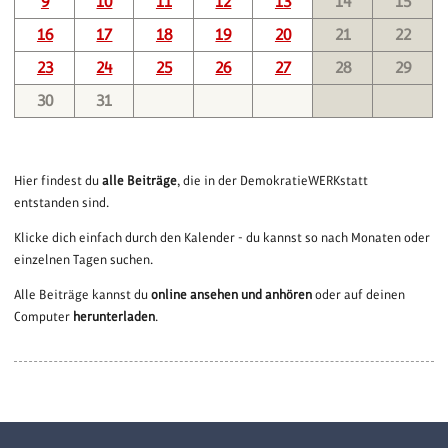
9
10
11
12
13
14
15
16
17
18
19
20
21
22
23
24
25
26
27
28
29
30
31
Hier findest du
alle Beiträge
, die in der DemokratieWERKstatt
entstanden sind.
Klicke dich einfach durch den Kalender - du kannst so nach Monaten oder
einzelnen Tagen suchen.
Alle Beiträge kannst du
online ansehen und anhören
oder auf deinen
Computer
herunterladen
.