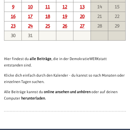
9
10
11
12
13
14
15
16
17
18
19
20
21
22
23
24
25
26
27
28
29
30
31
Hier findest du
alle Beiträge
, die in der DemokratieWERKstatt
entstanden sind.
Klicke dich einfach durch den Kalender - du kannst so nach Monaten oder
einzelnen Tagen suchen.
Alle Beiträge kannst du
online ansehen und anhören
oder auf deinen
Computer
herunterladen
.