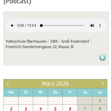
(Podcast)
Volksschule Oberhausen - 2301 - Groß-Enzersdorf -
Friedrich Sonnleitnergasse 22, Klasse 3C
März 2026
Mo
Di
Mi
Do
Fr
Sa
So
1
2
3
4
5
6
7
8