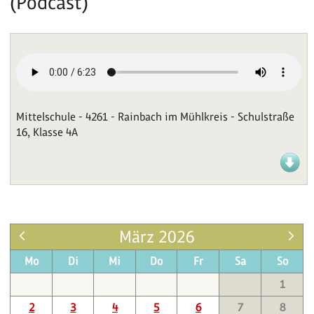
(Podcast)
Mittelschule - 4261 - Rainbach im Mühlkreis - Schulstraße
16, Klasse 4A
März 2026
Mo
Di
Mi
Do
Fr
Sa
So
1
2
3
4
5
6
7
8