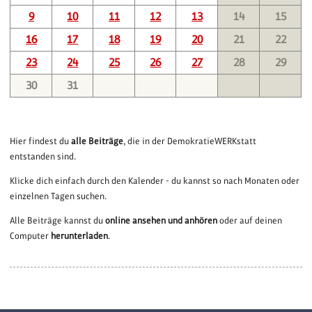
9
10
11
12
13
14
15
16
17
18
19
20
21
22
23
24
25
26
27
28
29
30
31
Hier findest du
alle Beiträge
, die in der DemokratieWERKstatt
entstanden sind.
Klicke dich einfach durch den Kalender - du kannst so nach Monaten oder
einzelnen Tagen suchen.
Alle Beiträge kannst du
online ansehen und anhören
oder auf deinen
Computer
herunterladen
.