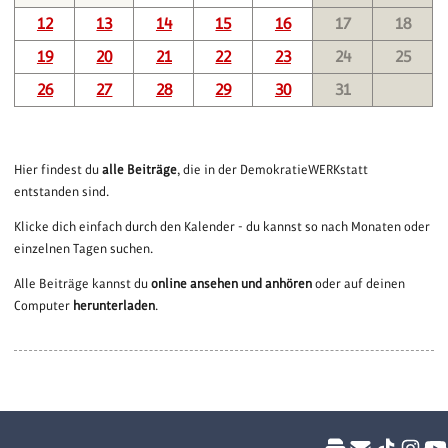
12
13
14
15
16
17
18
19
20
21
22
23
24
25
26
27
28
29
30
31
Hier findest du
alle Beiträge
, die in der DemokratieWERKstatt
entstanden sind.
Klicke dich einfach durch den Kalender - du kannst so nach Monaten oder
einzelnen Tagen suchen.
Alle Beiträge kannst du
online ansehen und anhören
oder auf deinen
Computer
herunterladen
.