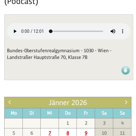
(Podcast)
Bundes-Oberstufenrealgymnasium - 1030 - Wien -
Landstraßer Hauptstraße 70, Klasse 7B
Jänner 2026
Mo
Di
Mi
Do
Fr
Sa
So
1
2
3
4
5
6
7
8
9
10
11