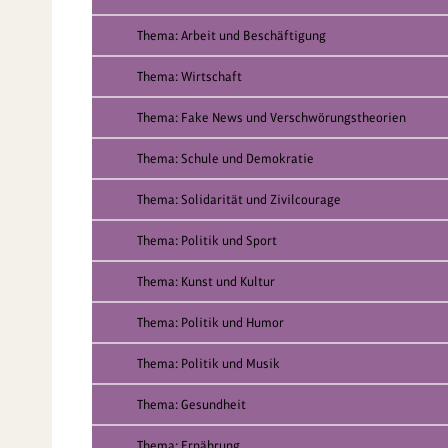
Thema: Arbeit und Beschäftigung
Thema: Wirtschaft
Thema: Fake News und Verschwörungstheorien
Thema: Schule und Demokratie
Thema: Solidarität und Zivilcourage
Thema: Politik und Sport
Thema: Kunst und Kultur
Thema: Politik und Humor
Thema: Politik und Musik
Thema: Gesundheit
Thema: Ernährung