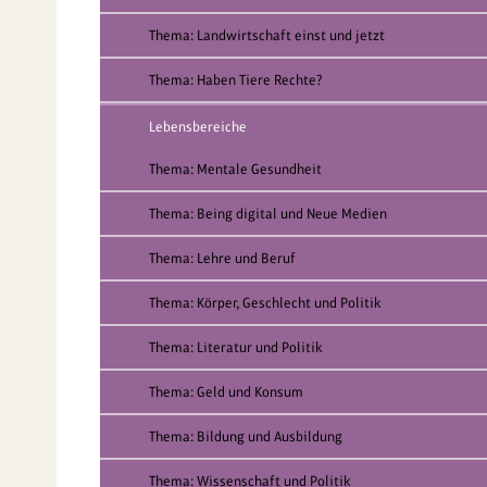
Thema: Landwirtschaft einst und jetzt
Thema: Haben Tiere Rechte?
Lebensbereiche
Thema: Mentale Gesundheit
Thema: Being digital und Neue Medien
Thema: Lehre und Beruf
Thema: Körper, Geschlecht und Politik
Thema: Literatur und Politik
Thema: Geld und Konsum
Thema: Bildung und Ausbildung
Thema: Wissenschaft und Politik