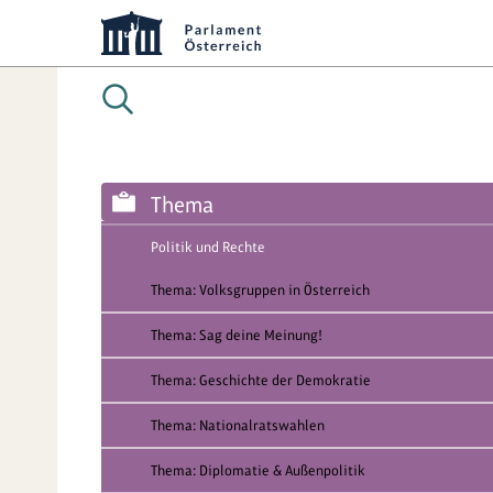
Thema
Politik und Rechte
Thema: Volksgruppen in Österreich
Thema: Sag deine Meinung!
Thema: Geschichte der Demokratie
Thema: Nationalratswahlen
Thema: Diplomatie & Außenpolitik