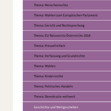
Thema: Menschenrechte
Thema: Wahlen zum Europäischen Parlament
Thema: Gericht und Rechtsprechung
Thema: EU-Ratsvorsitz Österreichs 2018
Thema: Pressefreiheit
Thema: Verfassung und Grundrechte
Thema: Wahlen
Thema: Kinderrechte
Thema: Politisches Handeln
Thema: Demokratie weltweit
Geschichte und Weltgeschehen