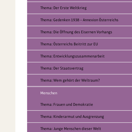
Thema: Der Erste Weltkrieg
Thema: Gedenken 1938 – Annexion Österreichs
Thema: Die Öffnung des Eisernen Vorhangs
Thema: Österreichs Beitritt zur EU
Thema: Entwicklungszusammenarbeit
Thema: Der Staatsvertrag
Thema: Wem gehört der Weltraum?
Menschen
Thema: Frauen und Demokratie
Thema: Kinderarmut und Ausgrenzung
Thema: Junge Menschen dieser Welt