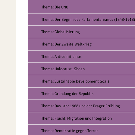
Thema: Die UNO
Thema: Der Beginn des Parlamentarismus (1848-1918)
Thema: Globalisierung
Thema: Der Zweite Weltkrieg
Thema: Antisemitismus
Thema: Holocaust—Shoah
Thema: Sustainable Development Goals
Thema: Gründung der Republik
Thema: Das Jahr 1968 und der Prager Frühling
Thema: Flucht, Migration und Integration
Thema: Demokratie gegen Terror