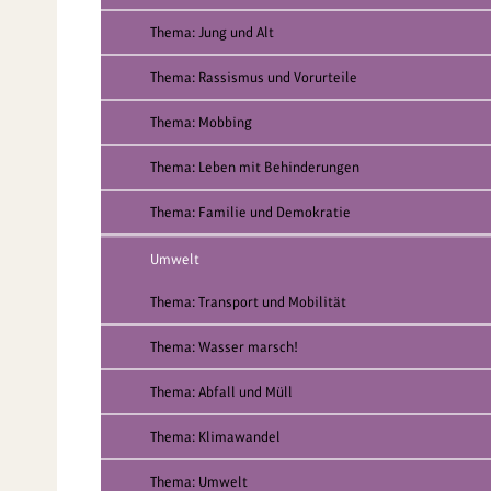
Thema: Jung und Alt
Thema: Rassismus und Vorurteile
Thema: Mobbing
Thema: Leben mit Behinderungen
Thema: Familie und Demokratie
Umwelt
Thema: Transport und Mobilität
Thema: Wasser marsch!
Thema: Abfall und Müll
Thema: Klimawandel
Thema: Umwelt