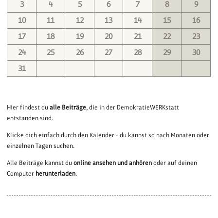
3
4
5
6
7
8
9
10
11
12
13
14
15
16
17
18
19
20
21
22
23
24
25
26
27
28
29
30
31
Hier findest du
alle Beiträge
, die in der DemokratieWERKstatt
entstanden sind.
Klicke dich einfach durch den Kalender - du kannst so nach Monaten oder
einzelnen Tagen suchen.
Alle Beiträge kannst du
online ansehen und anhören
oder auf deinen
Computer
herunterladen
.